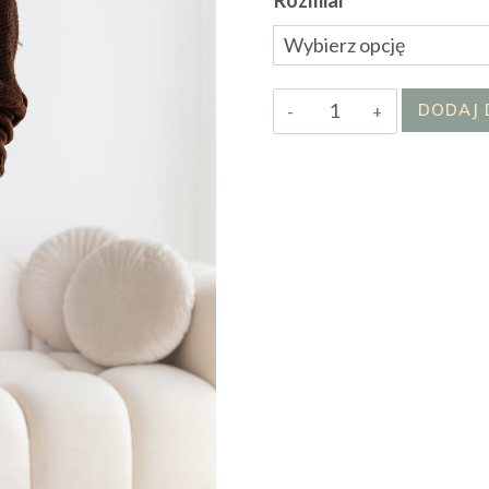
Rozmiar
ilość
DODAJ 
Spódnica
Nina
II