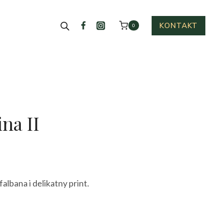
KONTAKT
0
na II
ualna
a
falbana i delikatny print.
osi:
0 zł.