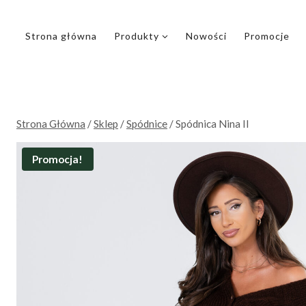
Przejdź
do
Strona główna
Produkty
Nowości
Promocje
treści
Strona Główna
/
Sklep
/
Spódnice
/
Spódnica Nina II
Promocja!