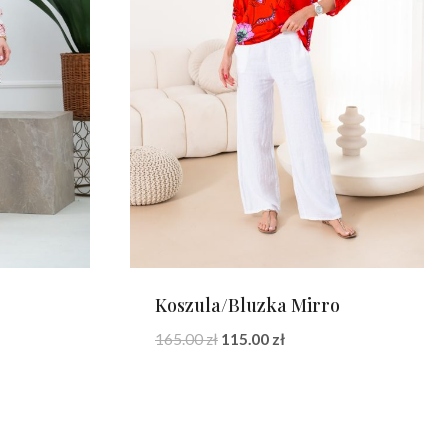
Koszula/Bluzka Mirro
a
Pierwotna
Aktualna
165.00
zł
115.00
zł
cena
cena
wynosiła:
wynosi:
165.00 zł.
115.00 zł.