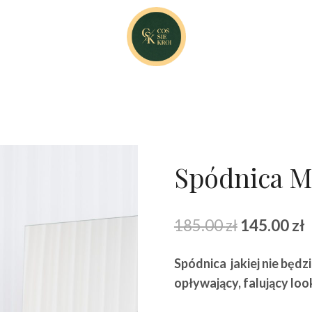
Spódnica Me
Pierwotna
A
185.00
zł
145.00
zł
cena
Spódnica jakiej nie będzi
wynosiła:
w
opływający, falujący loo
185.00 zł.
1