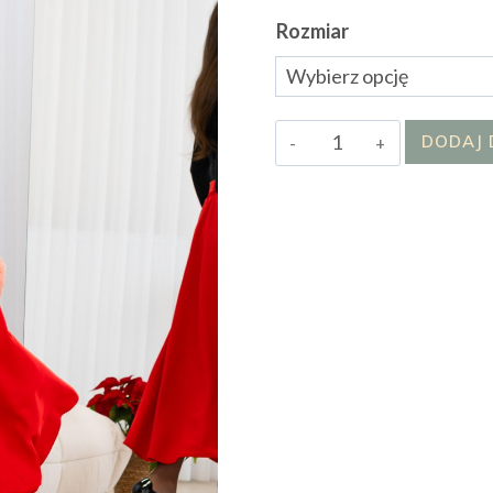
Rozmiar
ilość
DODAJ 
Spódnica
Merry
II