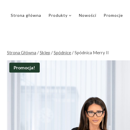
Przejdź
do
Strona główna
Produkty
Nowości
Promocje
treści
Strona Główna
/
Sklep
/
Spódnice
/
Spódnica Merry II
Promocja!