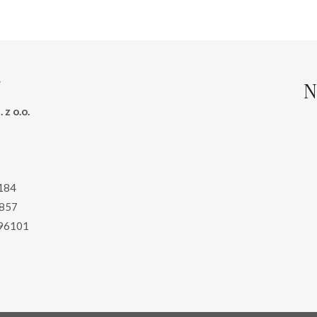
N
 z o.o.
184
857
96101