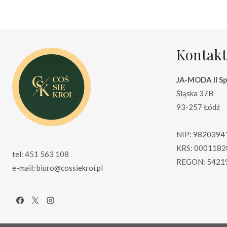
Kontakt
JA-MODA II Sp.
Śląska 37B
93-257 Łódź
NIP: 9820394
KRS: 0001182
tel: 451 563 108
REGON: 5421
e-mail: biuro@cossiekroi.pl