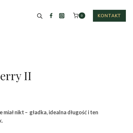
KONTAKT
0
rry II
ktualna
cena
e miał nikt – gładka, idealna długość i ten
ynosi:
k.
45.00 zł.