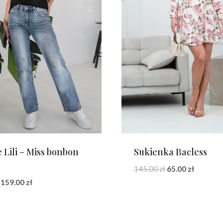
 Lili – Miss bonbon
Sukienka Bacless
Pierwotna
Aktualn
145.00
zł
65.00
zł
cena
cena
Pierwotna
Aktualna
159.00
zł
wynosiła:
wynosi:
cena
cena
145.00 zł.
65.00 zł.
wynosiła:
wynosi:
199.00 zł.
159.00 zł.