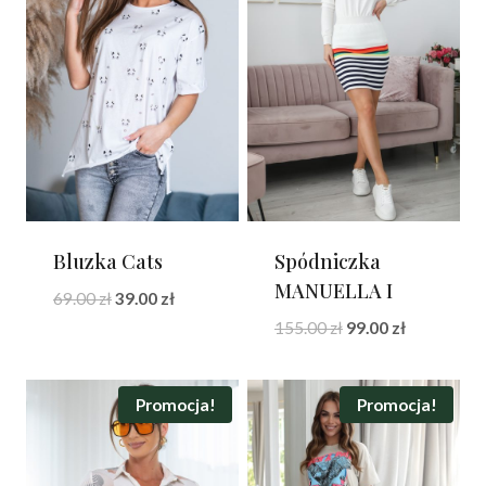
Bluzka Cats
Spódniczka
MANUELLA I
Pierwotna
Aktualna
69.00
zł
39.00
zł
cena
cena
Pierwotna
Aktualna
155.00
zł
99.00
zł
wynosiła:
wynosi:
cena
cena
69.00 zł.
39.00 zł.
wynosiła:
wynosi:
155.00 zł.
99.00 zł.
Promocja!
Promocja!