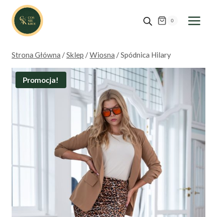
Przejdź
do
0
treści
Strona Główna
/
Sklep
/
Wiosna
/
Spódnica Hilary
Promocja!