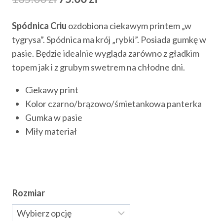
cena
cena
Spódnica Criu
ozdobiona ciekawym printem „w
wynosiła:
wynosi:
tygrysa”. Spódnica ma krój „rybki”. Posiada gumkę w
135.00 zł.
75.00 zł.
pasie. Będzie idealnie wygląda zarówno z gładkim
topem jak i z grubym swetrem na chłodne dni.
Ciekawy print
Kolor czarno/brązowo/śmietankowa panterka
Gumka w pasie
Miły materiał
Rozmiar