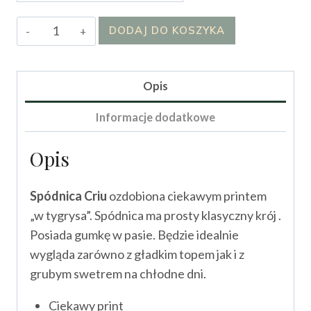
ilość
DODAJ DO KOSZYKA
Spódnica
Hilary
Opis
Informacje dodatkowe
Opis
Spódnica Criu
ozdobiona ciekawym printem
„w tygrysa”. Spódnica ma prosty klasyczny krój .
Posiada gumkę w pasie. Będzie idealnie
wygląda zarówno z gładkim topem jak i z
grubym swetrem na chłodne dni.
Ciekawy print