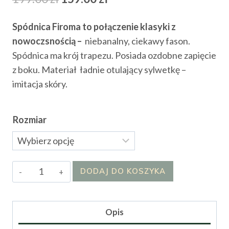
cena
cena
Spódnica Firoma to połączenie klasyki z
wynosiła:
wynosi:
nowoczsnością –
niebanalny, ciekawy fason.
199.00 zł.
159.00 zł.
Spódnica ma krój trapezu. Posiada ozdobne zapięcie
z boku. Materiał ładnie otulający sylwetkę –
imitacja skóry.
Rozmiar
ilość
DODAJ DO KOSZYKA
Spódnica
Carlla
Opis