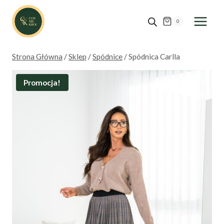
Przejdź
do
0
treści
Strona Główna
/
Sklep
/
Spódnice
/
Spódnica Carlla
Promocja!