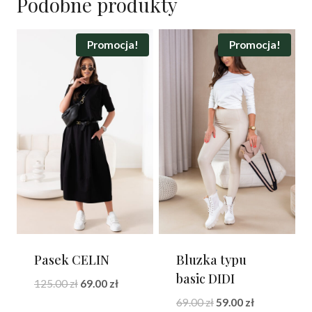
Podobne produkty
Promocja!
Promocja!
Pasek CELIN
Bluzka typu
basic DIDI
Pierwotna
Aktualna
125.00
zł
69.00
zł
cena
cena
Pierwotna
Aktualna
69.00
zł
59.00
zł