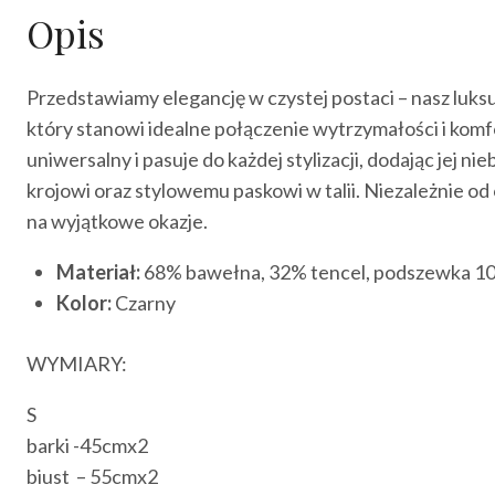
Opis
Przedstawiamy elegancję w czystej postaci – nasz luks
który stanowi idealne połączenie wytrzymałości i komfo
uniwersalny i pasuje do każdej stylizacji, dodając jej 
krojowi oraz stylowemu paskowi w talii. Niezależnie od
na wyjątkowe okazje.
Materiał:
68% bawełna, 32% tencel, podszewka 10
Kolor:
Czarny
WYMIARY:
S
barki -45cmx2
biust – 55cmx2