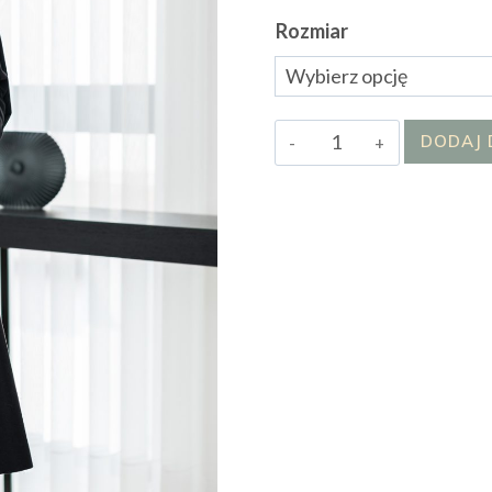
Rozmiar
ilość
DODAJ 
Płaszcz
Jolin