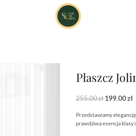
Płaszcz Joli
Pierwotna
A
255.00
zł
199.00
zł
cena
Przedstawiamy elegancję 
wynosiła:
w
prawdziwa esencja klasy 
255.00 zł.
1