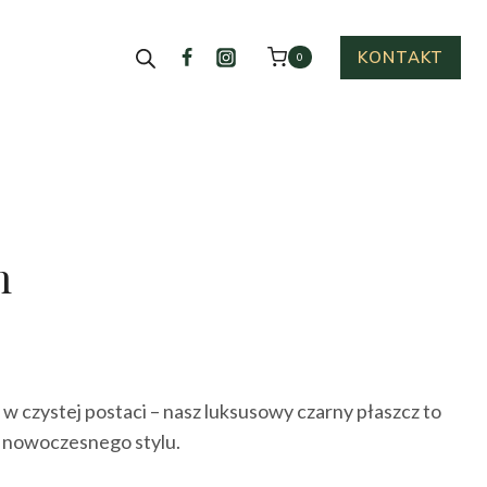
KONTAKT
0
n
ktualna
cena
w czystej postaci – nasz luksusowy czarny płaszcz to
ynosi:
i nowoczesnego stylu.
99.00 zł.