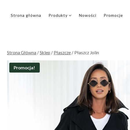
Przejdź
do
Strona główna
Produkty
Nowości
Promocje
treści
Strona Główna
/
Sklep
/
Płaszcze
/
Płaszcz Jolin
Promocja!