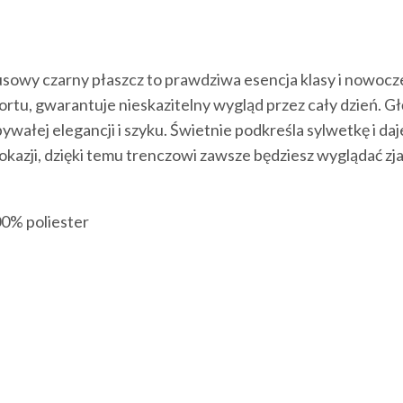
usowy czarny płaszcz to prawdziwa esencja klasy i nowocz
rtu, gwarantuje nieskazitelny wygląd przez cały dzień. Głę
niebywałej elegancji i szyku. Świetnie podkreśla sylwetkę i
 okazji, dzięki temu trenczowi zawsze będziesz wyglądać zj
0% poliester