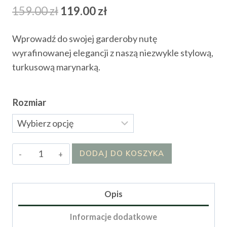
Pierwotna
Aktualna
159.00
zł
119.00
zł
cena
cena
Wprowadź do swojej garderoby nutę
wynosiła:
wynosi:
wyrafinowanej elegancji z naszą niezwykle stylową,
159.00 zł.
119.00 zł.
turkusową marynarką.
Rozmiar
ilość
DODAJ DO KOSZYKA
Marynarka
Fargo
Opis
Informacje dodatkowe