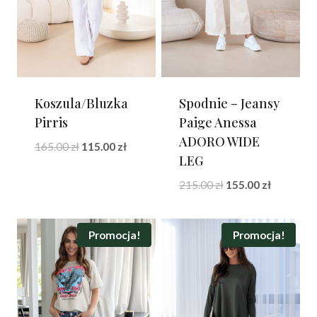
Koszula/Bluzka
Spodnie – Jeansy
Pirris
Paige Anessa
ADORO WIDE
Pierwotna
Aktualna
165.00
zł
115.00
zł
LEG
cena
cena
wynosiła:
wynosi:
Pierwotna
Aktualna
215.00
zł
155.00
zł
165.00 zł.
115.00 zł.
cena
cena
wynosiła:
wynosi:
215.00 zł.
155.00 zł.
Promocja!
Promocja!