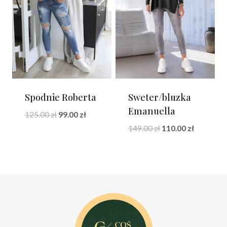
Spodnie Roberta
Sweter/bluzka
Emanuella
Pierwotna
Aktualna
125.00
zł
99.00
zł
cena
cena
Pierwotna
Aktualna
149.00
zł
110.00
zł
wynosiła:
wynosi:
cena
cena
125.00 zł.
99.00 zł.
wynosiła:
wynosi:
149.00 zł.
110.00 zł.