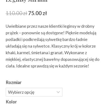
Pierwotna
Aktualna
110.00
zł
75.00
zł
cena
cena
Uwielbiane przez nasze klientki leginsy w drobny
wynosiła:
wynosi:
prążek – ponownie są dostępne! Pięknie modelują
110.00 zł.
75.00 zł.
pośladki i podkreślają sylwetkę bardzo ładnie
układają się na sylwetce. Klasyczny krój w kolorze
khaki, karmel, śmietana i granat. Wykonane z
miękkiej, elastycznej bawełny dopasowującej się do
ciała. Idealne sprawdzą się w każdym sezonie!
Rozmiar
Kolor