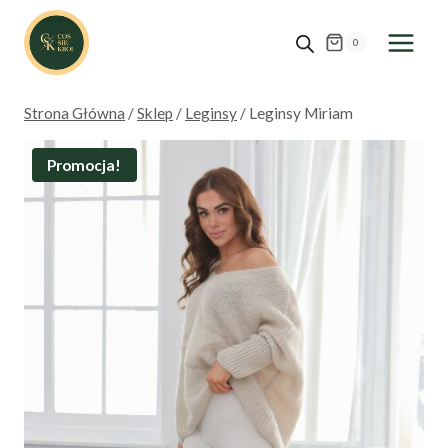
Przejdź
do
0
treści
Strona Główna
/
Sklep
/
Leginsy
/
Leginsy Miriam
Promocja!