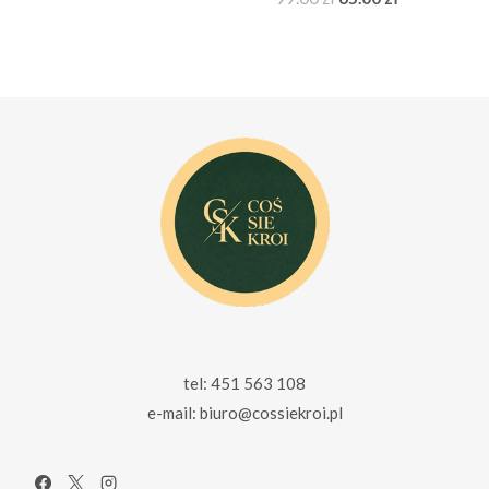
wynosiła:
wynosi:
cena
cena
230.00 zł.
165.00 zł.
wynosiła:
wynosi:
99.00 zł.
65.00 zł.
tel: 451 563 108
e-mail: biuro@cossiekroi.pl