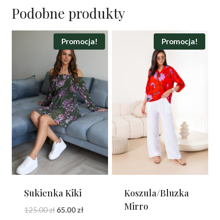
Podobne produkty
Promocja!
Promocja!
Sukienka Kiki
Koszula/Bluzka
Mirro
Pierwotna
Aktualna
125.00
zł
65.00
zł