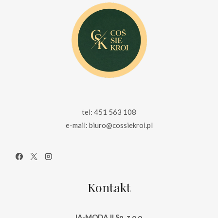
tel: 451 563 108
e-mail: biuro@cossiekroi.pl
Kontakt
JA-MODA II Sp. z o.o.