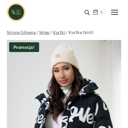
Przejdź
do
0
treści
Strona Główna
/
Sklep
/
Kurtki
/
Kurtka Notti
Promocja!