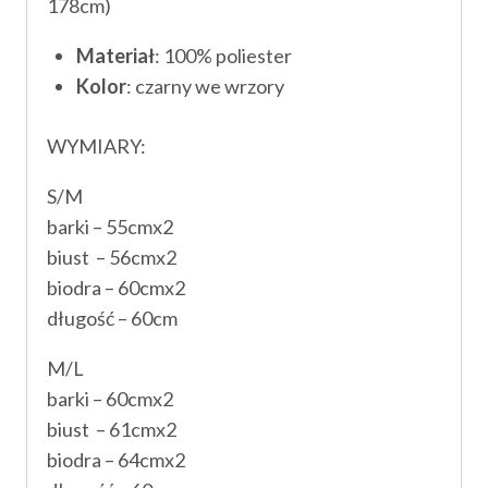
178cm)
Materiał
: 100% poliester
Kolor
: czarny we wrzory
WYMIARY:
S/M
barki – 55cmx2
biust – 56cmx2
biodra – 60cmx2
długość – 60cm
M/L
barki – 60cmx2
biust – 61cmx2
biodra – 64cmx2