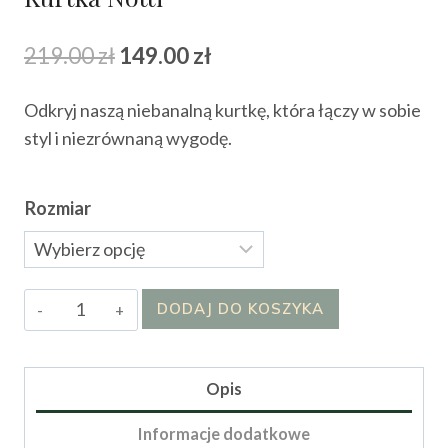
Pierwotna
Aktualna
219.00
zł
149.00
zł
cena
cena
Odkryj naszą niebanalną kurtkę, która łączy w sobie
wynosiła:
wynosi:
styl i niezrównaną wygodę.
219.00 zł.
149.00 zł.
Rozmiar
ilość
DODAJ DO KOSZYKA
Kurtka
Notti
Opis
Informacje dodatkowe