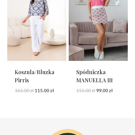
Koszula/Bluzka
Spódniczka
Pirris
MANUELLA III
Pierwotna
Aktualna
Pierwotna
Aktualna
165.00
zł
115.00
zł
155.00
zł
99.00
zł
cena
cena
cena
cena
wynosiła:
wynosi:
wynosiła:
wynosi:
165.00 zł.
115.00 zł.
155.00 zł.
99.00 zł.