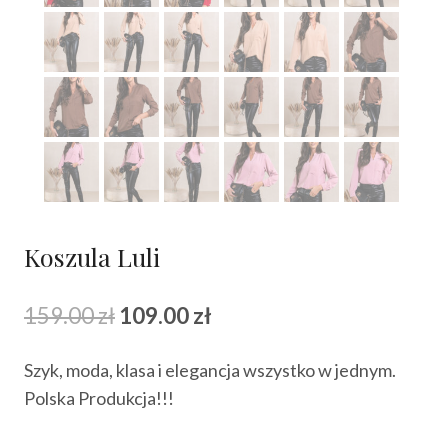
Koszula Luli
Pierwotna
Aktualna
159.00
zł
109.00
zł
cena
cena
Szyk, moda, klasa i elegancja wszystko w jednym.
wynosiła:
wynosi:
Polska Produkcja!!!
159.00 zł.
109.00 zł.