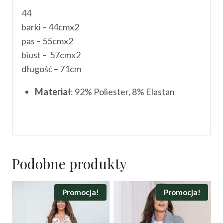
44
barki – 44cmx2
pas – 55cmx2
biust – 57cmx2
długość – 71cm
Materiał
: 92% Poliester, 8% Elastan
Podobne produkty
Promocja!
Promocja!