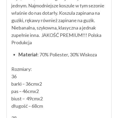
jednym. Najmodniejsze koszule w tym sezonie
właśnie do nas dotarły. Koszula zapinana na
guziki, rękawy również zapinane na guzik.
Niebanalna, szykowna, klasyczna a jednak
zupełnie inna. JAKOŚĆ PREMIUM!!! Polska
Produkcja
Materiał
: 70% Poliester, 30% Wiskoza
Rozmiary:
36
barki – 36cmx2
pas – 46cmx2
biust – 49cmx2
długość – 68cm
38