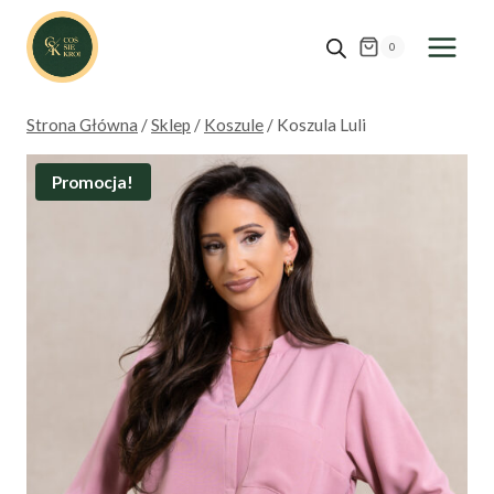
Przejdź
do
0
treści
Strona Główna
/
Sklep
/
Koszule
/
Koszula Luli
Promocja!