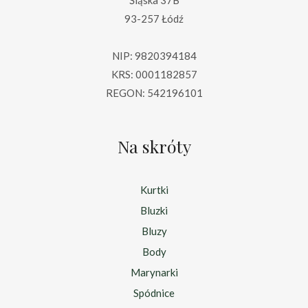
Śląska 37B
93-257 Łódź
NIP: 9820394184
KRS: 0001182857
REGON: 542196101
Na skróty
Kurtki
Bluzki
Bluzy
Body
Marynarki
Spódnice