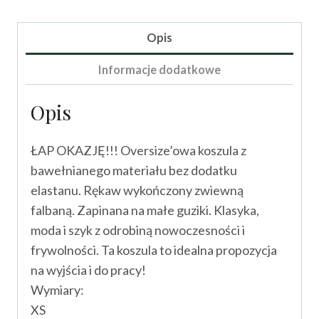
Ewelain
Opis
Informacje dodatkowe
Opis
ŁAP OKAZJĘ!!! Oversize’owa koszula z
bawełnianego materiału bez dodatku
elastanu. Rękaw wykończony zwiewną
falbaną. Zapinana na małe guziki. Klasyka,
moda i szyk z odrobiną nowoczesności i
frywolności. Ta koszula to idealna propozycja
na wyjścia i do pracy!
Wymiary:
XS