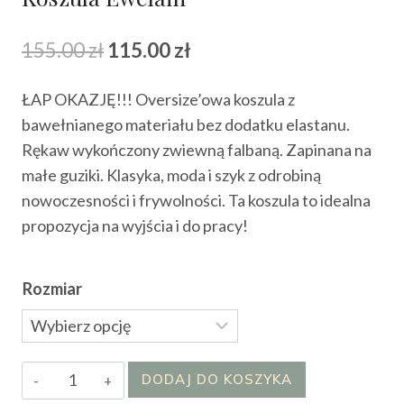
Pierwotna
Aktualna
155.00
zł
115.00
zł
cena
cena
ŁAP OKAZJĘ!!! Oversize’owa koszula z
wynosiła:
wynosi:
bawełnianego materiału bez dodatku elastanu.
155.00 zł.
115.00 zł.
Rękaw wykończony zwiewną falbaną. Zapinana na
małe guziki. Klasyka, moda i szyk z odrobiną
nowoczesności i frywolności. Ta koszula to idealna
propozycja na wyjścia i do pracy!
Rozmiar
ilość
DODAJ DO KOSZYKA
Koszula