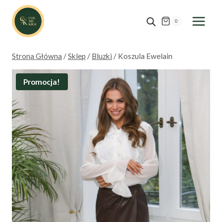
Przejdź
do
0
treści
Strona Główna
/
Sklep
/
Bluzki
/
Koszula Ewelain
Promocja!