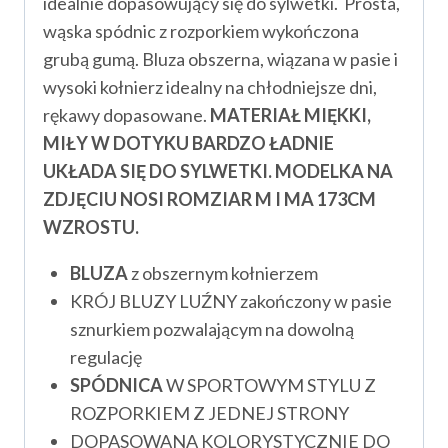
idealnie dopasowujący się do sylwetki. Prosta,
wąska spódnic z rozporkiem wykończona
grubą gumą. Bluza obszerna, wiązana w pasie i
wysoki kołnierz idealny na chłodniejsze dni,
rękawy dopasowane.
MATERIAŁ MIĘKKI,
MIŁY W DOTYKU BARDZO ŁADNIE
UKŁADA SIĘ DO SYLWETKI. MODELKA NA
ZDJĘCIU NOSI ROMZIAR M I MA 173CM
WZROSTU.
BLUZA
z obszernym kołnierzem
KRÓJ BLUZY LUŹNY zakończony w pasie
sznurkiem pozwalającym na dowolną
regulację
SPÓDNICA
W SPORTOWYM STYLU Z
ROZPORKIEM Z JEDNEJ STRONY
DOPASOWANA KOLORYSTYCZNIE DO