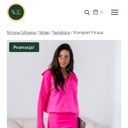
Przejdź
do
0
treści
Strona Główna
/
Sklep
/
Spódnice
/
Komplet Firaza
Promocja!