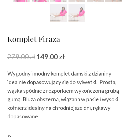
Komplet Firaza
Pierwotna
Aktualna
279.00
zł
149.00
zł
cena
cena
Wygodny i modny komplet damski z dzianiny
wynosiła:
wynosi:
idealnie dopasowujący się do sylwetki. Prosta,
279.00 zł.
149.00 zł.
wąska spódnic z rozporkiem wykończona grubą
gumą. Bluza obszerna, wiązana w pasie i wysoki
kołnierz idealny na chłodniejsze dni, rękawy
dopasowane.