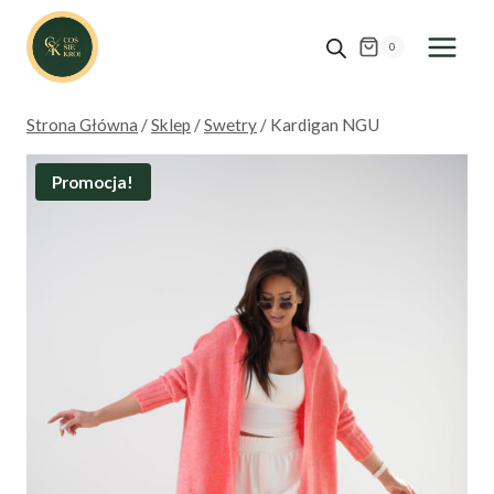
Przejdź
do
0
treści
Strona Główna
/
Sklep
/
Swetry
/
Kardigan NGU
Promocja!