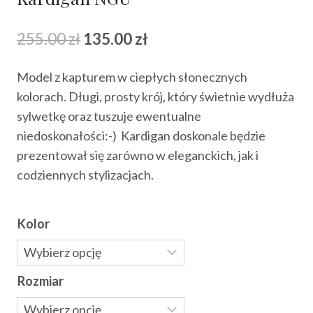
Pierwotna
Aktualna
255.00
zł
135.00
zł
cena
cena
Model z kapturem w ciepłych słonecznych
wynosiła:
wynosi:
kolorach. Długi, prosty krój, który świetnie wydłuża
255.00 zł.
135.00 zł.
sylwetkę oraz tuszuje ewentualne
niedoskonałości:-) Kardigan doskonale będzie
prezentował się zarówno w eleganckich, jak i
codziennych stylizacjach.
Kolor
Rozmiar