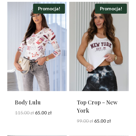
Promocja!
Promocja!
Body Lulu
Top Crop – New
York
Pierwotna
Aktualna
115.00
zł
65.00
zł
cena
cena
Pierwotna
Aktualna
99.00
zł
65.00
zł
wynosiła:
wynosi:
cena
cena
115.00 zł.
65.00 zł.
wynosiła:
wynosi: