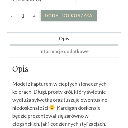
ilość
DODAJ DO KOSZYKA
Kardigan
NGU
Opis
Informacje dodatkowe
Opis
Model z kapturem w ciepłych słonecznych
kolorach. Długi, prosty krój, który świetnie
wydłuża sylwetkę oraz tuszuje ewentualne
niedoskonałości
Kardigan doskonale
będzie prezentował się zarówno w
eleganckich, jak i codziennych stylizacjach.