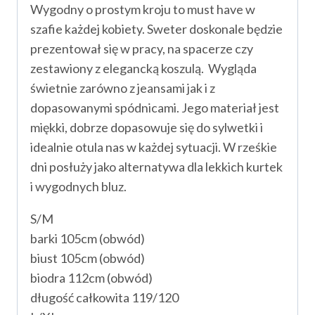
Wygodny o prostym kroju to must have w
szafie każdej kobiety. Sweter doskonale będzie
prezentował się w pracy, na spacerze czy
zestawiony z elegancką koszulą. Wygląda
świetnie zarówno z jeansami jak i z
dopasowanymi spódnicami. Jego materiał jest
miękki, dobrze dopasowuje się do sylwetki i
idealnie otula nas w każdej sytuacji. W rześkie
dni posłuży jako alternatywa dla lekkich kurtek
i wygodnych bluz.
S/M
barki 105cm (obwód)
biust 105cm (obwód)
biodra 112cm (obwód)
długość całkowita 119/120