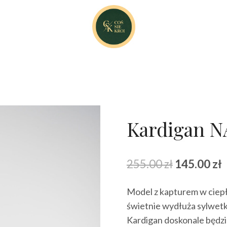
Kardigan 
Pierwotna
A
255.00
zł
145.00
zł
cena
Model z kapturem w ciepły
wynosiła:
w
świetnie wydłuża sylwetk
255.00 zł.
1
Kardigan doskonale będzi