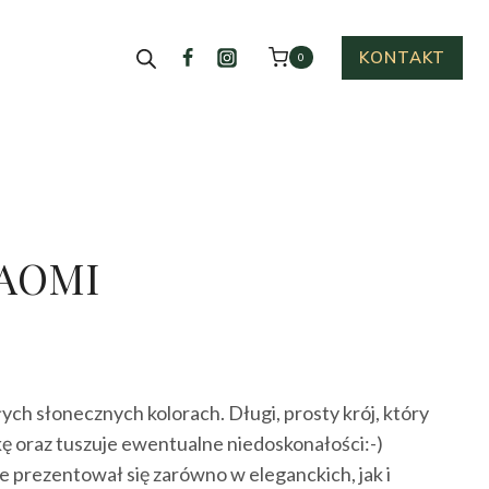
KONTAKT
0
NAOMI
ktualna
cena
ch słonecznych kolorach. Długi, prosty krój, który
ynosi:
ę oraz tuszuje ewentualne niedoskonałości:-)
45.00 zł.
e prezentował się zarówno w eleganckich, jak i