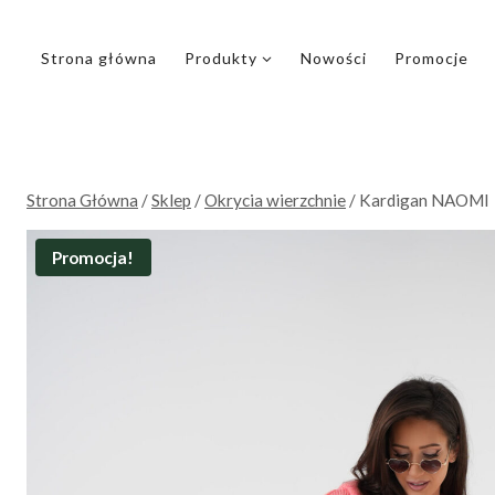
Przejdź
do
Strona główna
Produkty
Nowości
Promocje
treści
Strona Główna
/
Sklep
/
Okrycia wierzchnie
/
Kardigan NAOMI
Promocja!