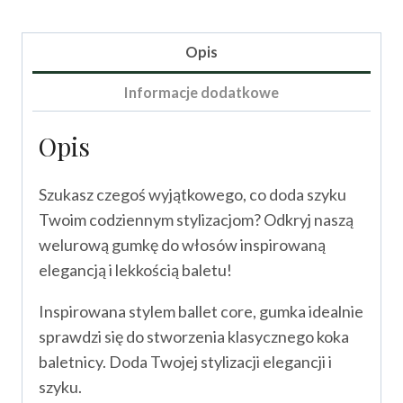
Gumka
do
włosów
Opis
GISELLE
Informacje dodatkowe
(maksi)
Opis
Szukasz czegoś wyjątkowego, co doda szyku
Twoim codziennym stylizacjom? Odkryj naszą
welurową gumkę do włosów inspirowaną
elegancją i lekkością baletu!
Inspirowana stylem ballet core, gumka idealnie
sprawdzi się do stworzenia klasycznego koka
baletnicy. Doda Twojej stylizacji elegancji i
szyku.