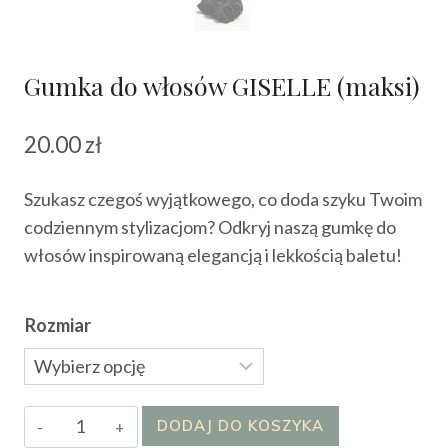
Gumka do włosów GISELLE (maksi)
20.00
zł
Szukasz czegoś wyjątkowego, co doda szyku Twoim
codziennym stylizacjom? Odkryj naszą gumkę do
włosów inspirowaną elegancją i lekkością baletu!
Rozmiar
ilość
DODAJ DO KOSZYKA