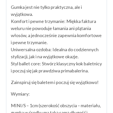
Gumka jest nie tylko praktyczna, ale i
wyjątkowa.
Komfort i pewne trzymanie: Miękka faktura
weluru nie powoduje łamania ani plątania
włosów, a jednocześnie zapewnia komfortowe
i pewne trzymanie.
Uniwersalna ozdoba: Idealna do codziennych
stylizacji, jak i na wyjątkowe okazje.
Styl ballet core: Stwórz klasyczny kok baletnicy
i poczuj się jak prawdziwa primabalerina.
Zainspiruj się baletem i poczuj się wyjątkowo!
Wymiary:
MINI/S – 1cm (szerokość obszycia – materiału,
gumka w środku ma taką samą długość i