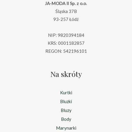
JA-MODA II Sp. z o.o.
Śląska 37B
93-257 Łódź
NIP: 9820394184
KRS: 0001182857
REGON: 542196101
Na skróty
Kurtki
Bluzki
Bluzy
Body
Marynarki