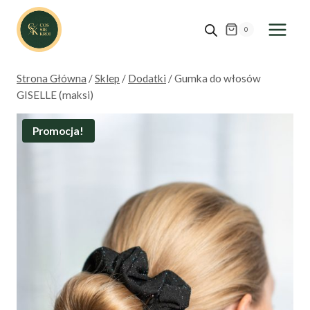
Przejdź
do
0
treści
Strona Główna
/
Sklep
/
Dodatki
/
Gumka do włosów
GISELLE (maksi)
Promocja!