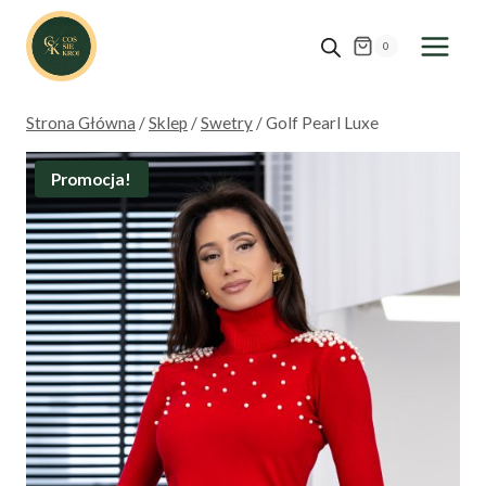
Przejdź
do
0
treści
Strona Główna
/
Sklep
/
Swetry
/
Golf Pearl Luxe
Promocja!