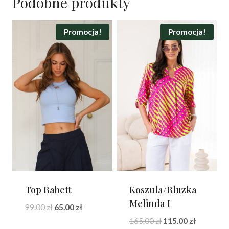
Podobne produkty
Promocja!
Promocja!
Top Babett
Koszula/Bluzka
Melinda I
Pierwotna
Aktualna
99.00
zł
65.00
zł
cena
cena
Pierwotna
Aktualna
165.00
zł
115.00
zł