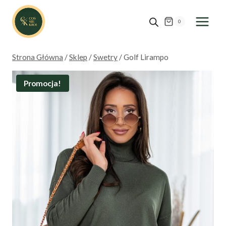
Przejdź
do
0
treści
Strona Główna
/
Sklep
/
Swetry
/
Golf Lirampo
Promocja!