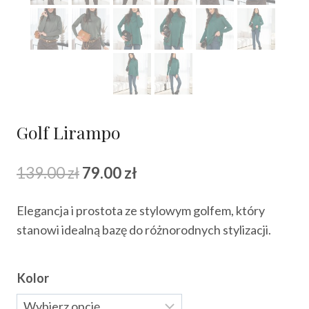
Golf Lirampo
Pierwotna
Aktualna
139.00
zł
79.00
zł
cena
cena
Elegancja i prostota ze stylowym golfem, który
wynosiła:
wynosi:
stanowi idealną bazę do różnorodnych stylizacji.
139.00 zł.
79.00 zł.
Kolor