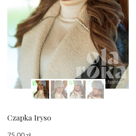
Czapka Iryso
75.00
zł