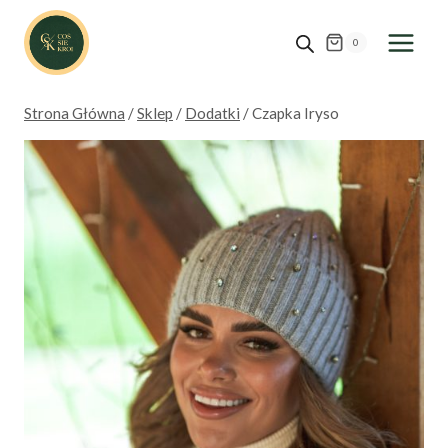
Przejdź
do
0
treści
Strona Główna
/
Sklep
/
Dodatki
/
Czapka Iryso