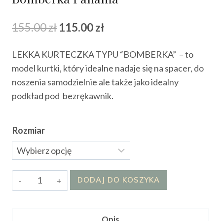
Pierwotna
Aktualna
155.00
zł
115.00
zł
cena
cena
LEKKA KURTECZKA TYPU “BOMBERKA” – to
wynosiła:
wynosi:
model kurtki, który idealne nadaje się na spacer, do
155.00 zł.
115.00 zł.
noszenia samodzielnie ale także jako idealny
podkład pod bezrękawnik.
Rozmiar
ilość
DODAJ DO KOSZYKA
Bomberka
Panama
Opis