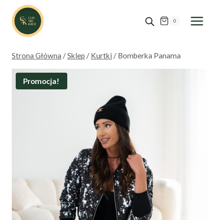
Przejdź
do
0
treści
Strona Główna
/
Sklep
/
Kurtki
/
Bomberka Panama
Promocja!