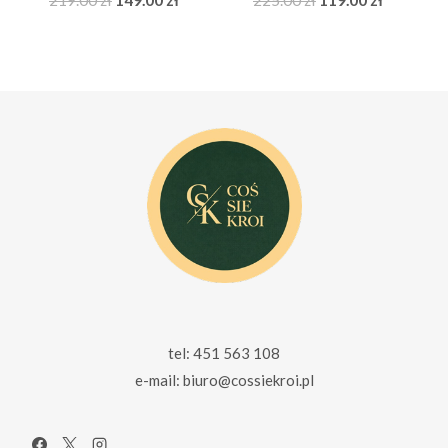
219.00
zł
149.00
zł
225.00
zł
119.00
zł
cena
cena
cena
cena
wynosiła:
wynosi:
wynosiła:
wynosi:
219.00 zł.
149.00 zł.
225.00 zł.
119.00 zł.
tel: 451 563 108
e-mail: biuro@cossiekroi.pl