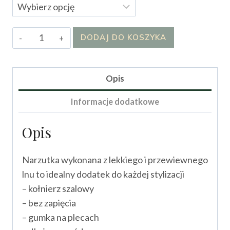
ilość
DODAJ DO KOSZYKA
Narzutka
Otti
Opis
Informacje dodatkowe
Opis
Narzutka wykonana z lekkiego i przewiewnego
lnu to idealny dodatek do każdej stylizacji
– kołnierz szalowy
– bez zapięcia
– gumka na plecach