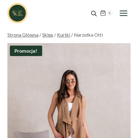
Przejdź
do
0
treści
Strona Główna
/
Sklep
/
Kurtki
/
Narzutka Otti
Promocja!