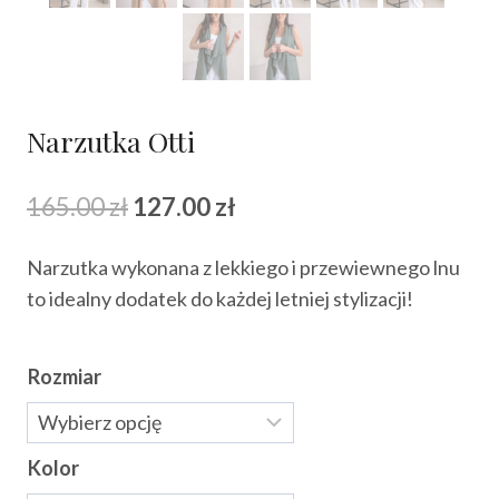
Narzutka Otti
Pierwotna
Aktualna
165.00
zł
127.00
zł
cena
cena
Narzutka wykonana z lekkiego i przewiewnego lnu
wynosiła:
wynosi:
to idealny dodatek do każdej letniej stylizacji!
165.00 zł.
127.00 zł.
Rozmiar
Kolor