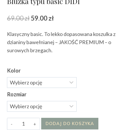
Bluzka typu basic DIDI
Pierwotna
Aktualna
69.00
zł
59.00
zł
cena
cena
Klasyczny basic. To lekko dopasowana koszulka z
wynosiła:
wynosi:
dzianiny bawełnianej – JAKOŚĆ PREMIUM – o
69.00 zł.
59.00 zł.
surowych brzegach.
Kolor
Rozmiar
ilość
DODAJ DO KOSZYKA