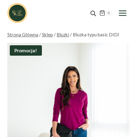
Przejdź
do
0
treści
Strona Główna
/
Sklep
/
Bluzki
/
Bluzka typu basic DIDI
Promocja!