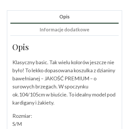
Bluzka
typu
basic
Opis
DIDI
Informacje dodatkowe
Opis
Klasyczny basic. Tak wielu kolorów jeszcze nie
było! To lekko dopasowana koszulka z dzianiny
bawełnianej – JAKOŚĆ PREMIUM – o
surowych brzegach. W spoczynku
ok.104/105cm w biuście. To idealny model pod
kardigany i żakiety.
Rozmiar:
S/M