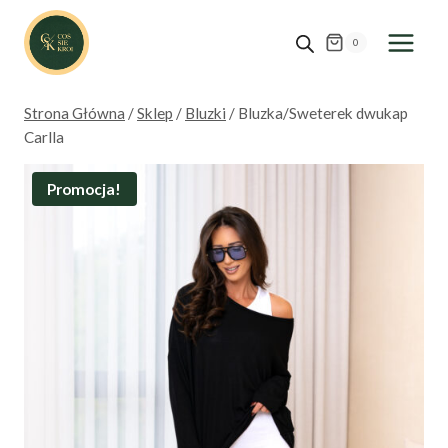
Przejdź
do
0
treści
Strona Główna
/
Sklep
/
Bluzki
/
Bluzka/Sweterek dwukap
Carlla
Promocja!