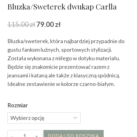
Bluzka/Sweterek dwukap Carlla
Pierwotna
Aktualna
115.00
zł
79.00
zł
cena
cena
Bluzka/sweterek, która najbardziej przypadnie do
wynosiła:
wynosi:
gustu fankom luźnych, sportowych stylizacji.
115.00 zł.
79.00 zł.
Została wykonana z miłego w dotyku materiału.
Będzie się znakomicie prezentować razem z
jeansami i kataną ale także z klasyczną spódnicą.
Idealne zestawienie w kolorze czarno-białym.
Rozmiar
ilość
DODAJ DO KOSZYKA