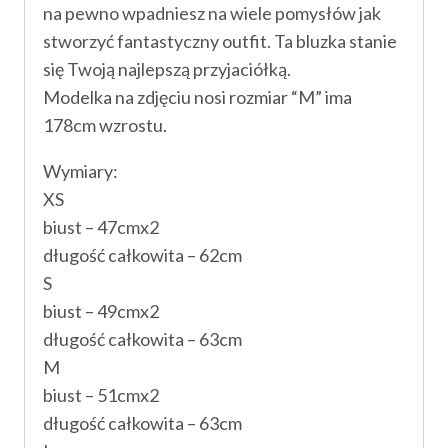
na pewno wpadniesz na wiele pomysłów jak
stworzyć fantastyczny outfit. Ta bluzka stanie
się Twoją najlepszą przyjaciółką.
Modelka na zdjęciu nosi rozmiar “M” ima
178cm wzrostu.
Wymiary:
XS
biust – 47cmx2
długość całkowita – 62cm
S
biust – 49cmx2
długość całkowita – 63cm
M
biust – 51cmx2
długość całkowita – 63cm