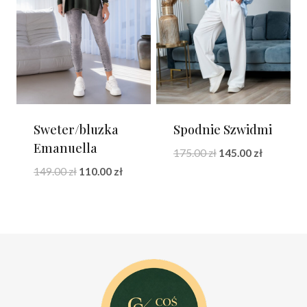
Sweter/bluzka
Spodnie Szwidmi
Emanuella
Pierwotna
Aktualna
175.00
zł
145.00
zł
cena
cena
Pierwotna
Aktualna
149.00
zł
110.00
zł
wynosiła:
wynosi:
cena
cena
175.00 zł.
145.00 zł.
wynosiła:
wynosi:
149.00 zł.
110.00 zł.