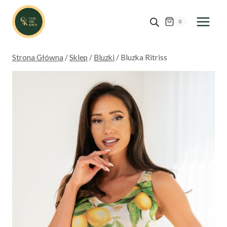
Przejdź
do
0
treści
Strona Główna
/
Sklep
/
Bluzki
/
Bluzka Ritriss