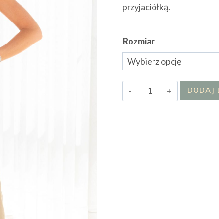
przyjaciółką.
Rozmiar
ilość
DODAJ 
Bluzka
Malviss