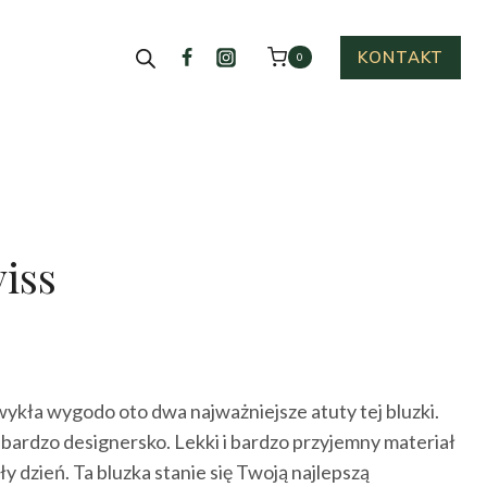
KONTAKT
0
iss
ykła wygodo oto dwa najważniejsze atuty tej bluzki.
 bardzo designersko. Lekki i bardzo przyjemny materiał
y dzień. Ta bluzka stanie się Twoją najlepszą