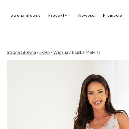
Przejdź
do
Strona główna
Produkty
Nowości
Promocje
treści
Strona Główna
/
Sklep
/
Wiosna
/
Bluzka Malviss