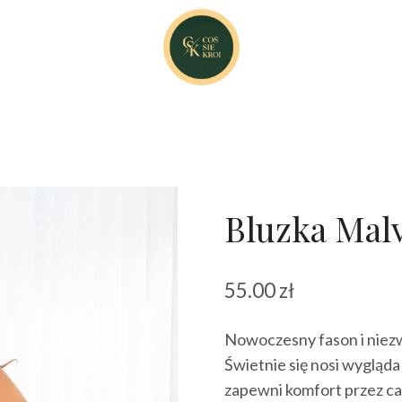
Bluzka Malv
55.00
zł
Nowoczesny fason i niezw
Świetnie się nosi wygląda
zapewni komfort przez cał