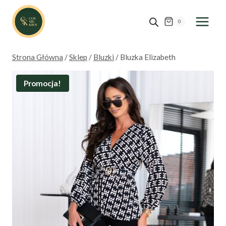
Przejdź
do
0
treści
Strona Główna
/
Sklep
/
Bluzki
/
Bluzka Elizabeth
Promocja!