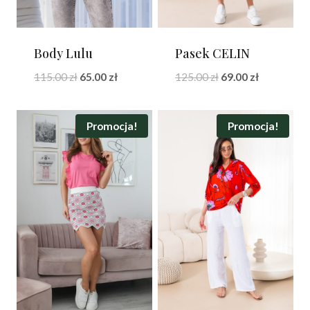
Body Lulu
Pasek CELIN
Pierwotna
Aktualna
Pierwotna
Aktualna
115.00
zł
65.00
zł
125.00
zł
69.00
zł
cena
cena
cena
cena
wynosiła:
wynosi:
wynosiła:
wynosi:
115.00 zł.
65.00 zł.
125.00 zł.
69.00 zł.
Promocja!
Promocja!