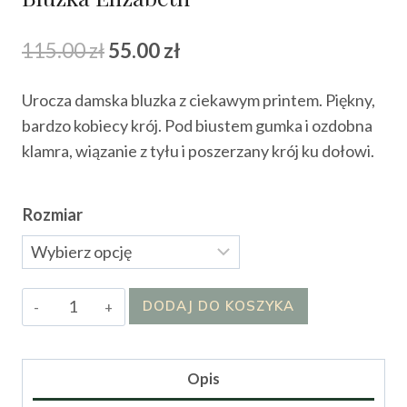
Pierwotna
Aktualna
115.00
zł
55.00
zł
cena
cena
Urocza damska bluzka z ciekawym printem. Piękny,
wynosiła:
wynosi:
bardzo kobiecy krój. Pod biustem gumka i ozdobna
115.00 zł.
55.00 zł.
klamra, wiązanie z tyłu i poszerzany krój ku dołowi.
Rozmiar
ilość
DODAJ DO KOSZYKA
Bluzka
Elizabeth
Opis