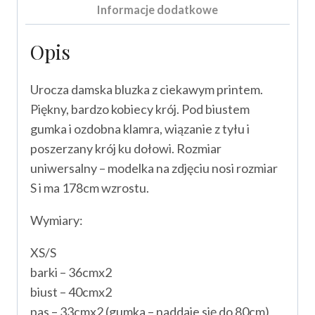
Informacje dodatkowe
Opis
Urocza damska bluzka z ciekawym printem.
Piękny, bardzo kobiecy krój. Pod biustem
gumka i ozdobna klamra, wiązanie z tyłu i
poszerzany krój ku dołowi. Rozmiar
uniwersalny – modelka na zdjęciu nosi rozmiar
S i ma 178cm wzrostu.
Wymiary:
XS/S
barki – 36cmx2
biust – 40cmx2
pas – 33cmx2 (gumka – naddaje się do 80cm)