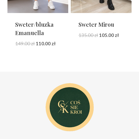
Sweter/bluzka
Sweter Mirou
Emanuella
Pierwotna
Aktualna
135.00
zł
105.00
zł
cena
cena
Pierwotna
Aktualna
149.00
zł
110.00
zł
wynosiła:
wynosi:
cena
cena
135.00 zł.
105.00 zł.
wynosiła:
wynosi:
149.00 zł.
110.00 zł.