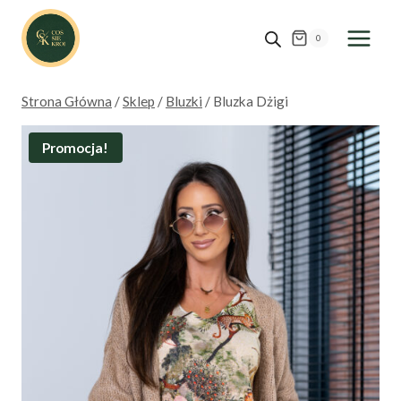
Przejdź
do
0
treści
Strona Główna
/
Sklep
/
Bluzki
/
Bluzka Dżigi
Promocja!