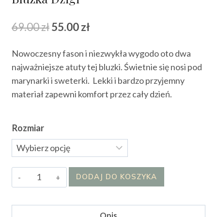
Pierwotna
Aktualna
69.00
zł
55.00
zł
cena
cena
Nowoczesny fason i niezwykła wygodo oto dwa
wynosiła:
wynosi:
najważniejsze atuty tej bluzki. Świetnie się nosi pod
69.00 zł.
55.00 zł.
marynarki i sweterki. Lekki i bardzo przyjemny
materiał zapewni komfort przez cały dzień.
Rozmiar
ilość
DODAJ DO KOSZYKA
Bluzka
Dżigi
Opis