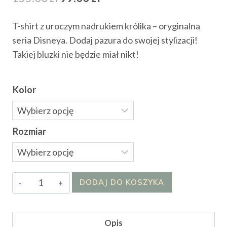
cena
cena
T-shirt z uroczym nadrukiem królika – oryginalna
wynosiła:
wynosi:
seria Disneya. Dodaj pazura do swojej stylizacji!
155.00 zł.
99.00 zł.
Takiej bluzki nie będzie miał nikt!
Kolor
Rozmiar
ilość
DODAJ DO KOSZYKA
Bluzka
Donald
Opis