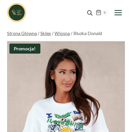
Przejdź
do
0
treści
Strona Główna
/
Sklep
/
Wiosna
/
Bluzka Donald
Promocja!