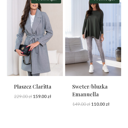
Płaszcz Claritta
Sweter/bluzka
Emanuella
Pierwotna
Aktualna
229.00
zł
159.00
zł
cena
cena
Pierwotna
Aktualna
149.00
zł
110.00
zł
wynosiła:
wynosi:
cena
cena
229.00 zł.
159.00 zł.
wynosiła:
wynosi:
149.00 zł.
110.00 zł.