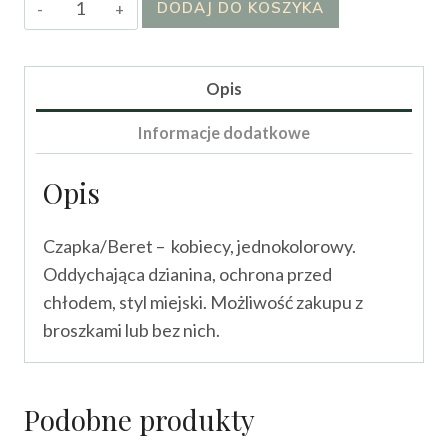
ilość
DODAJ DO KOSZYKA
45.00 zł.
20.00 zł.
Beret
Parissella
Opis
Informacje dodatkowe
Opis
Czapka/Beret – kobiecy, jednokolorowy.
Oddychająca dzianina, ochrona przed
chłodem, styl miejski. Możliwość zakupu z
broszkami lub bez nich.
Podobne produkty