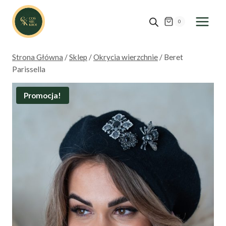
Przejdź
do
0
treści
Strona Główna
/
Sklep
/
Okrycia wierzchnie
/
Beret
Parissella
Promocja!