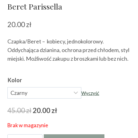
Beret Parissella
20.00
zł
Czapka/Beret – kobiecy, jednokolorowy.
Oddychająca dzianina, ochrona przed chłodem, styl
miejski. Możliwość zakupu z broszkami lub bez nich.
Kolor
Wyczyść
Pierwotna
Aktualna
45.00
zł
20.00
zł
cena
cena
Brak w magazynie
wynosiła:
wynosi: