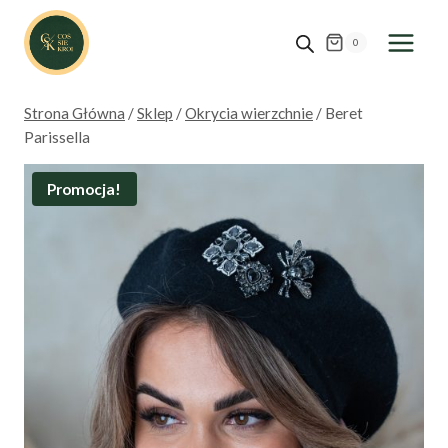
Przejdź
do
0
treści
Strona Główna
/
Sklep
/
Okrycia wierzchnie
/
Beret
Parissella
Promocja!