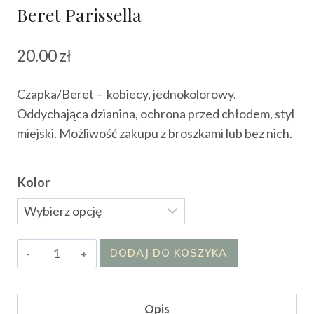
Beret Parissella
20.00
zł
Czapka/Beret – kobiecy, jednokolorowy.
Oddychająca dzianina, ochrona przed chłodem, styl
miejski. Możliwość zakupu z broszkami lub bez nich.
Kolor
ilość
DODAJ DO KOSZYKA
Beret
Parissella
Opis