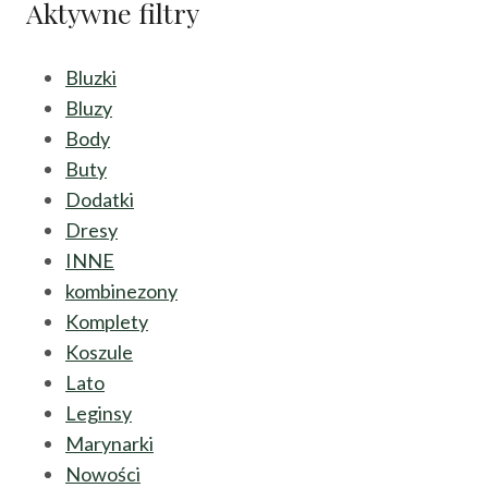
Aktywne filtry
Bluzki
Bluzy
Body
Buty
Dodatki
Dresy
INNE
kombinezony
Komplety
Koszule
Lato
Leginsy
Marynarki
Nowości