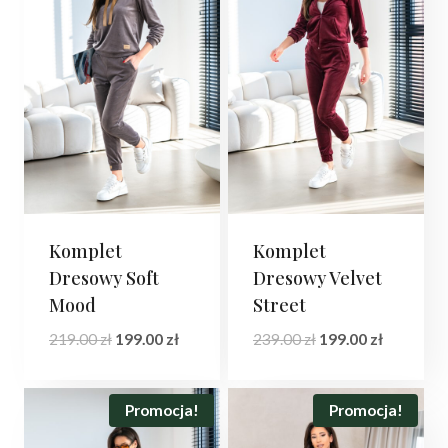
Komplet
Komplet
Dresowy Soft
Dresowy Velvet
Mood
Street
Pierwotna
Aktualna
Pierwotna
Aktualna
219.00
zł
199.00
zł
239.00
zł
199.00
zł
cena
cena
cena
cena
wynosiła:
wynosi:
wynosiła:
wynosi:
219.00 zł.
199.00 zł.
239.00 zł.
199.00 zł.
Promocja!
Promocja!