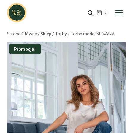
Przejdź
do
0
treści
Strona Główna
/
Sklep
/
Torby
/
Torba model SILVANA
Promocja!