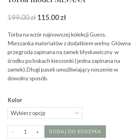
Pierwotna
Aktualna
199.00
zł
115.00
zł
cena
cena
Torba na wzór najnowszej kolekcji Guess.
wynosiła:
wynosi:
Mieszanka materiałów z dodatkiem wełny. Główna
199.00 zł.
115.00 zł.
przegroda zapinana na zamek błyskawiczny w
środku po bokach kieszonki ( jedna zapinana na
zamek).Długi pasek umożliwiający noszenie w
dowolny sposób.
Kolor
ilość
DODAJ DO KOSZYKA
Torba