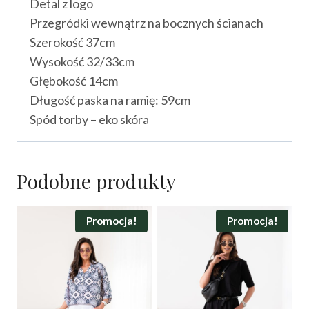
Detal z logo
Przegródki wewnątrz na bocznych ścianach
Szerokość 37cm
Wysokość 32/33cm
Głębokość 14cm
Długość paska na ramię: 59cm
Spód torby – eko skóra
Podobne produkty
Promocja!
Promocja!