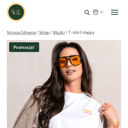
Przejdź
do
0
treści
Strona Główna
/
Sklep
/
Bluzki
/
T-shirt Happy
Promocja!