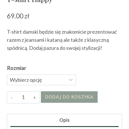
69.00
zł
T-shirt damski będzie się znakomicie prezentować
razem z jeansami i kataną ale także z klasyczną
spódnicą. Dodaj pazura do swojej stylizacji!
Rozmiar
ilość
DODAJ DO KOSZYKA
T-
shirt
Happy
Opis