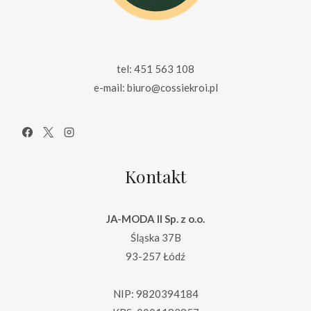
tel: 451 563 108
e-mail: biuro@cossiekroi.pl
Kontakt
JA-MODA II Sp. z o.o.
Śląska 37B
93-257 Łódź
NIP: 9820394184