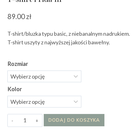
89.00
zł
T-shirt/bluzka typu basic, z niebanalnym nadrukiem.
T-shirt uszyty z najwyższej jakości bawełny.
Rozmiar
Kolor
ilość
DODAJ DO KOSZYKA
T-
shirt