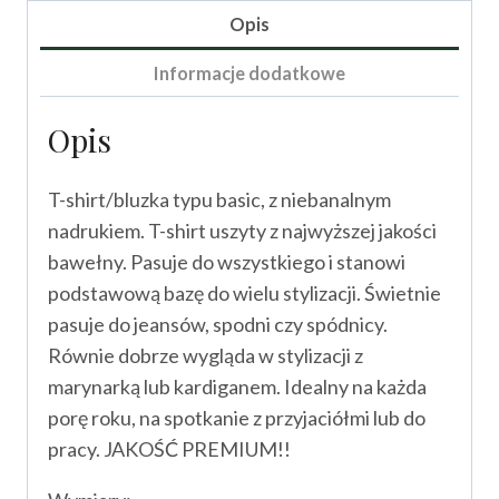
Frida
Opis
III
Informacje dodatkowe
Opis
T-shirt/bluzka typu basic, z niebanalnym
nadrukiem. T-shirt uszyty z najwyższej jakości
bawełny. Pasuje do wszystkiego i stanowi
podstawową bazę do wielu stylizacji. Świetnie
pasuje do jeansów, spodni czy spódnicy.
Równie dobrze wygląda w stylizacji z
marynarką lub kardiganem. Idealny na każda
porę roku, na spotkanie z przyjaciółmi lub do
pracy. JAKOŚĆ PREMIUM!!