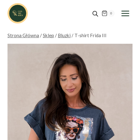
Przejdź
do
0
treści
Strona Główna
/
Sklep
/
Bluzki
/
T-shirt Frida III