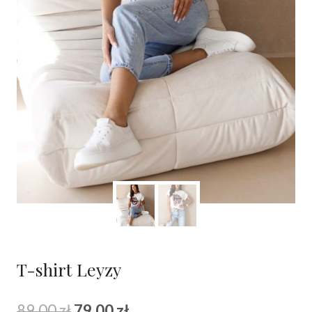
T-shirt Leyzy
Pierwotna
Aktualna
89.00
zł
79.00
zł