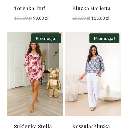
Torebka Tori
Bluzka Harietta
Pierwotna
Aktualna
Pierwotna
Aktualna
155.00
zł
99.00
zł
155.00
zł
115.00
zł
cena
cena
cena
cena
wynosiła:
wynosi:
wynosiła:
wynosi:
155.00 zł.
99.00 zł.
155.00 zł.
115.00 zł.
Promocja!
Promocja!
Sukienka Stella
Koszula/Bluzka