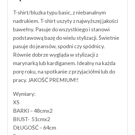
T-shirt/bluzka typu basic, z niebanalnym
nadrukiem. T-shirt uszyty z najwyższej jakości
bawełny. Pasuje do wszystkiego i stanowi
podstawową bazę do wielu stylizacji. Świetnie
pasuje do jeansów, spodni czy spódnicy.
Równie dobrze wygląda w stylizacji z
marynarką lub kardiganem. Idealny na każda
porę roku, na spotkanie z przyjaciółmi lub do
pracy. JAKOŚĆ PREMIUM!!
Wymiary:
XS
BARKI – 48cmx2
BIUST- 51cmx2
DŁUGOŚĆ – 64cm