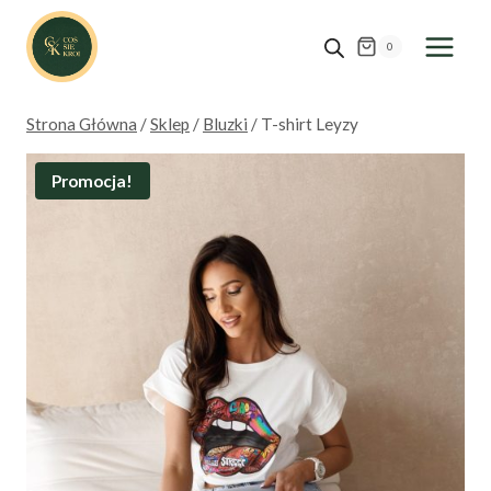
Przejdź
do
0
treści
Strona Główna
/
Sklep
/
Bluzki
/
T-shirt Leyzy
Promocja!