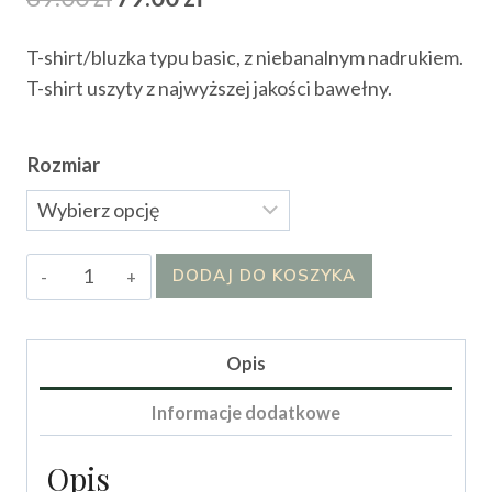
cena
cena
T-shirt/bluzka typu basic, z niebanalnym nadrukiem.
wynosiła:
wynosi:
T-shirt uszyty z najwyższej jakości bawełny.
89.00 zł.
79.00 zł.
Rozmiar
ilość
DODAJ DO KOSZYKA
T-
shirt
Leyzy
Opis
Informacje dodatkowe
Opis