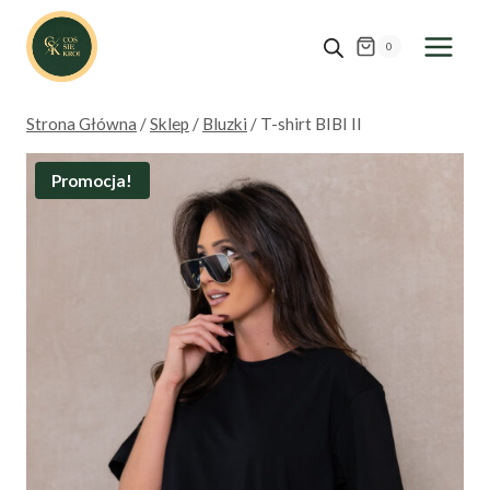
Przejdź
do
0
treści
Strona Główna
/
Sklep
/
Bluzki
/
T-shirt BIBI II
Promocja!