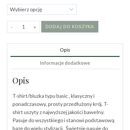
ilość
DODAJ DO KOSZYKA
T-
shirt
BIBI
Opis
II
Informacje dodatkowe
Opis
T-shirt/bluzka typu basic , klasyczny i
ponadczasowy, prosty przedłużony krój. T-
shirt uszyty z najwyższej jakości bawełny.
Pasuje do wszystkiego i stanowi podstawową
bazę do wielu stylizacji. Świetnie pasuje do