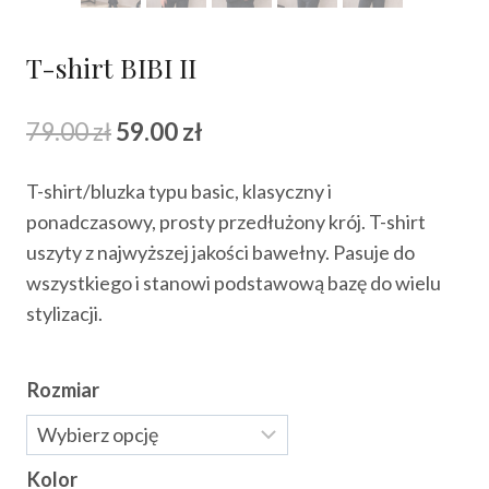
T-shirt BIBI II
Pierwotna
Aktualna
79.00
zł
59.00
zł
cena
cena
T-shirt/bluzka typu basic, klasyczny i
wynosiła:
wynosi:
ponadczasowy, prosty przedłużony krój. T-shirt
79.00 zł.
59.00 zł.
uszyty z najwyższej jakości bawełny. Pasuje do
wszystkiego i stanowi podstawową bazę do wielu
stylizacji.
Rozmiar
Kolor