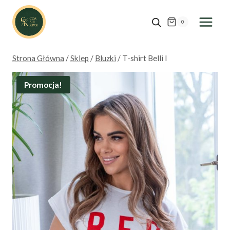
Przejdź
do
0
treści
Strona Główna
/
Sklep
/
Bluzki
/
T-shirt Belli I
Promocja!