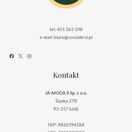
tel: 451 563 108
e-mail: biuro@cossiekroi.pl
Kontakt
JA-MODA II Sp. z o.o.
Śląska 37B
93-257 Łódź
NIP: 9820394184