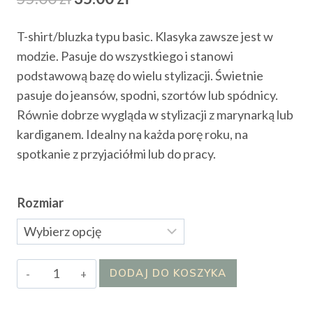
cena
cena
T-shirt/bluzka typu basic. Klasyka zawsze jest w
wynosiła:
wynosi:
modzie. Pasuje do wszystkiego i stanowi
55.00 zł.
35.00 zł.
podstawową bazę do wielu stylizacji. Świetnie
pasuje do jeansów, spodni, szortów lub spódnicy.
Równie dobrze wygląda w stylizacji z marynarką lub
kardiganem. Idealny na każda porę roku, na
spotkanie z przyjaciółmi lub do pracy.
Rozmiar
ilość
DODAJ DO KOSZYKA
T-
shirt