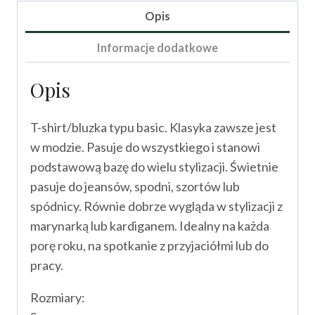
Belli
Opis
I
Informacje dodatkowe
Opis
T-shirt/bluzka typu basic. Klasyka zawsze jest
w modzie. Pasuje do wszystkiego i stanowi
podstawową bazę do wielu stylizacji. Świetnie
pasuje do jeansów, spodni, szortów lub
spódnicy. Równie dobrze wygląda w stylizacji z
marynarką lub kardiganem. Idealny na każda
porę roku, na spotkanie z przyjaciółmi lub do
pracy.
Rozmiary: