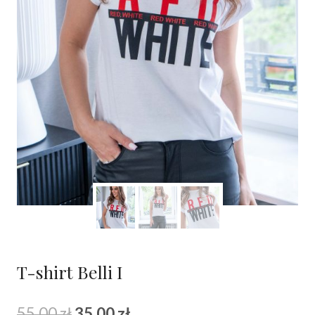
T-shirt Belli I
Pierwotna
Aktualna
55.00
zł
35.00
zł