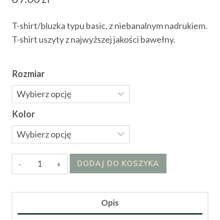
T-shirt/bluzka typu basic, z niebanalnym nadrukiem.
T-shirt uszyty z najwyższej jakości bawełny.
Rozmiar
Kolor
ilość
DODAJ DO KOSZYKA
T-
shirt
Baloni
Opis