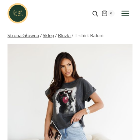
Przejdź
do
0
treści
Strona Główna
/
Sklep
/
Bluzki
/
T-shirt Baloni