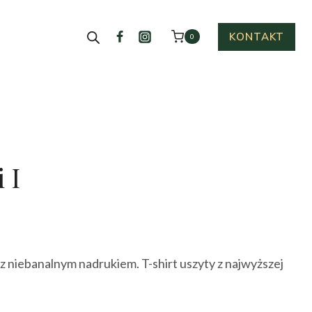
KONTAKT
0
 I
ualna
a
, z niebanalnym nadrukiem. T-shirt uszyty z najwyższej
osi:
0 zł.