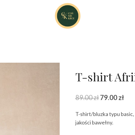
T-shirt Afrii
Pierwotna
Akt
89.00
zł
79.00
zł
cena
cen
T-shirt/bluzka typu basic
wynosiła:
wyn
jakości bawełny.
89.00 zł.
79.0