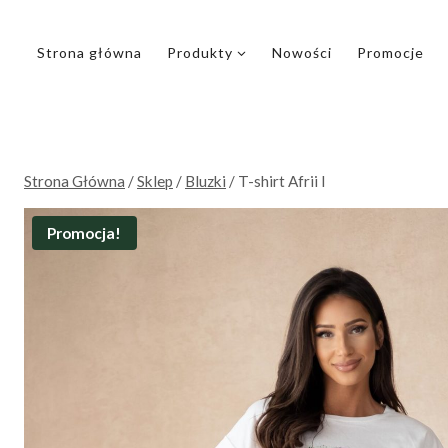
Przejdź
do
Strona główna
Produkty
Nowości
Promocje
treści
Strona Główna
/
Sklep
/
Bluzki
/
T-shirt Afrii I
Promocja!