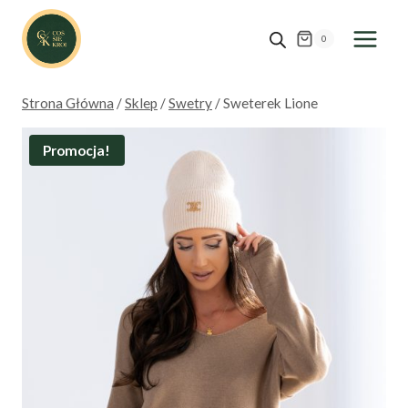
Przejdź
do
0
treści
Strona Główna
/
Sklep
/
Swetry
/
Sweterek Lione
Promocja!