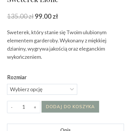
Pierwotna
Aktualna
135.00
zł
99.00
zł
cena
cena
Sweterek, który stanie się Twoim ulubionym
wynosiła:
wynosi:
elementem garderoby. Wykonany z miękkiej
135.00 zł.
99.00 zł.
dzianiny, wygrywa jakością oraz eleganckim
wykończeniem.
Rozmiar
ilość
DODAJ DO KOSZYKA
Sweterek
Lione
Opis