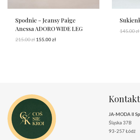
Spodnie – Jeansy Paige
Sukienk
Anessa ADORO WIDE LEG
145.00
zł
Pierwotna
Aktualna
215.00
zł
155.00
zł
cena
cena
wynosiła:
wynosi:
215.00 zł.
155.00 zł.
Kontakt
JA-MODA II Sp.
Śląska 37B
93-257 Łódź