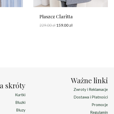
Płaszcz Claritta
a
Pierwotna
Aktualna
229.00
zł
159.00
zł
cena
cena
wynosiła:
wynosi:
229.00 zł.
159.00 zł.
Ważne linki
a skróty
Zwroty i Reklamacje
Kurtki
Dostawa i Płatności
Bluzki
Promocje
Bluzy
Regulamin