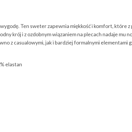
 wygodę. Ten sweter zapewnia miękkość i komfort, które z 
Swobodny krój i z ozdobnym wiązaniem na plecach nadaje mu
wno z casualowymi, jak i bardziej formalnymi elementami 
5% elastan