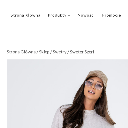
Przejdź
do
Strona główna
Produkty
Nowości
Promocje
treści
Strona Główna
/
Sklep
/
Swetry
/
Sweter Szeri