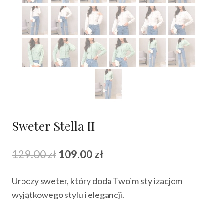
Sweter Stella II
Pierwotna
Aktualna
129.00
zł
109.00
zł
cena
cena
Uroczy sweter, który doda Twoim stylizacjom
wynosiła:
wynosi:
wyjątkowego stylu i elegancji.
129.00 zł.
109.00 zł.