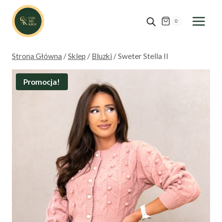
Przejdź
do
0
treści
Strona Główna
/
Sklep
/
Bluzki
/
Sweter Stella II
Promocja!