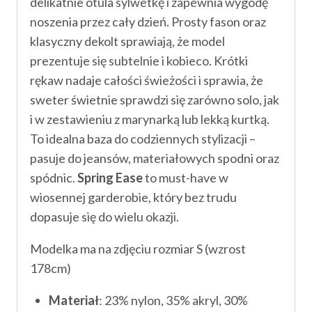
delikatnie otula sylwetkę i zapewnia wygodę
noszenia przez cały dzień. Prosty fason oraz
klasyczny dekolt sprawiają, że model
prezentuje się subtelnie i kobieco. Krótki
rękaw nadaje całości świeżości i sprawia, że
sweter świetnie sprawdzi się zarówno solo, jak
i w zestawieniu z marynarką lub lekką kurtką.
To idealna baza do codziennych stylizacji –
pasuje do jeansów, materiałowych spodni oraz
spódnic.
Spring Ease
to must-have w
wiosennej garderobie, który bez trudu
dopasuje się do wielu okazji.
Modelka ma na zdjęciu rozmiar S (wzrost
178cm)
Materiał
: 23% nylon, 35% akryl, 30%