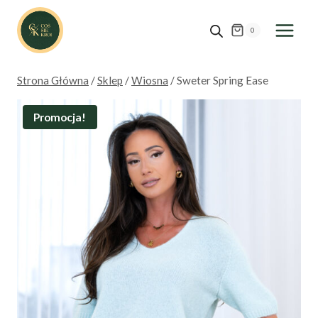
Przejdź
do
0
treści
Strona Główna
/
Sklep
/
Wiosna
/
Sweter Spring Ease
Promocja!