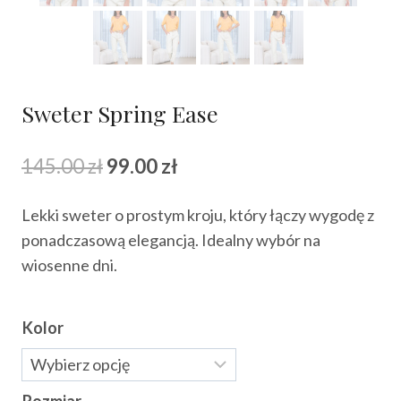
Sweter Spring Ease
Pierwotna
Aktualna
145.00
zł
99.00
zł
cena
cena
Lekki sweter o prostym kroju, który łączy wygodę z
wynosiła:
wynosi:
ponadczasową elegancją. Idealny wybór na
145.00 zł.
99.00 zł.
wiosenne dni.
Kolor