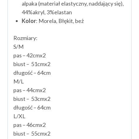
alpaka (materiał elastyczny, naddający się),
44%akryl, 3%elastan
Kolor
: Morela, Błękit, beż
Rozmiary:
S/M
pas – 42cmx2
biust – 51cmx2
długość – 64cm
M/L
pas – 44cmx2
biust – 53cmx2
długość – 64cm
L/XL
pas – 46cmx2
biust – 55cmx2