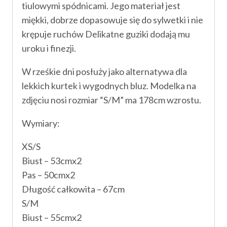
tiulowymi spódnicami. Jego materiał jest
miękki, dobrze dopasowuje się do sylwetki i nie
krępuje ruchów Delikatne guziki dodają mu
uroku i finezji.
W rześkie dni posłuży jako alternatywa dla
lekkich kurtek i wygodnych bluz. Modelka na
zdjęciu nosi rozmiar “S/M” ma 178cm wzrostu.
Wymiary:
XS/S
Biust – 53cmx2
Pas – 50cmx2
Długość całkowita – 67cm
S/M
Biust – 55cmx2