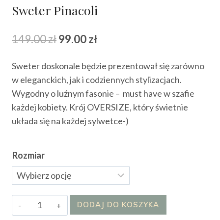
Sweter Pinacoli
Pierwotna
Aktualna
149.00
zł
99.00
zł
cena
cena
Sweter doskonale będzie prezentował się zarówno
wynosiła:
wynosi:
w eleganckich, jak i codziennych stylizacjach.
149.00 zł.
99.00 zł.
Wygodny o luźnym fasonie – must have w szafie
każdej kobiety. Krój OVERSIZE, który świetnie
układa się na każdej sylwetce-)
Rozmiar
ilość
DODAJ DO KOSZYKA
Sweter