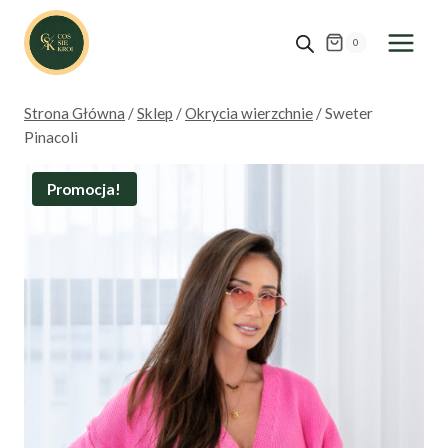
Przejdź
do
0
treści
Strona Główna
/
Sklep
/
Okrycia wierzchnie
/
Sweter
Pinacoli
Promocja!