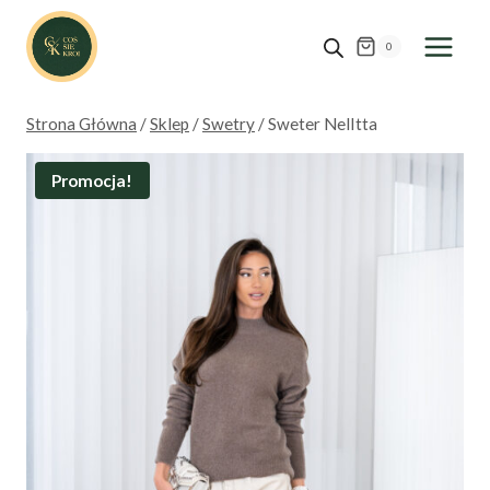
Przejdź
do
0
treści
Strona Główna
/
Sklep
/
Swetry
/
Sweter NelItta
Promocja!