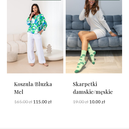
Koszula/Bluzka
Skarpetki
Mel
damskie/męskie
Pierwotna
Aktualna
Pierwotna
Aktualna
165.00
zł
115.00
zł
19.00
zł
10.00
zł
cena
cena
cena
cena
wynosiła:
wynosi:
wynosiła:
wynosi:
165.00 zł.
115.00 zł.
19.00 zł.
10.00 zł.