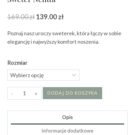
Pierwotna
Aktualna
169.00
zł
139.00
zł
cena
cena
Poznaj nasz uroczy sweterek, która łączy w sobie
wynosiła:
wynosi:
elegancję i najwyższy komfort noszenia.
169.00 zł.
139.00 zł.
Rozmiar
ilość
DODAJ DO KOSZYKA
Sweter
NelItta
Opis
Informacje dodatkowe