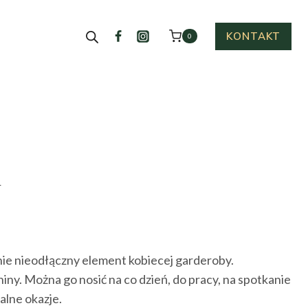
KONTAKT
0
i
tualna
na
ie nieodłączny element kobiecej garderoby.
nosi:
iny. Można go nosić na co dzień, do pracy, na spotkanie
.00 zł.
alne okazje.