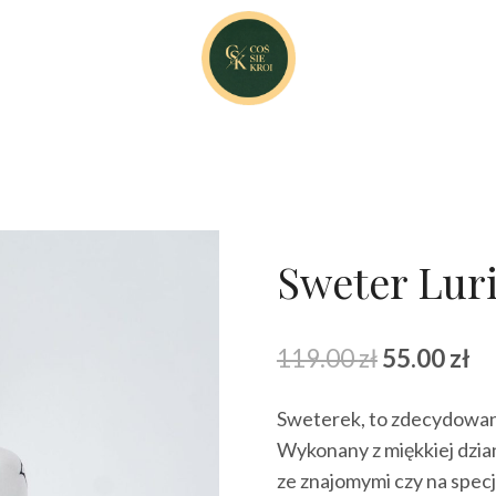
Sweter Lur
Pierwotna
Ak
119.00
zł
55.00
zł
cena
ce
Sweterek, to zdecydowan
wynosiła:
wy
Wykonany z miękkiej dzian
119.00 zł.
55
ze znajomymi czy na specj