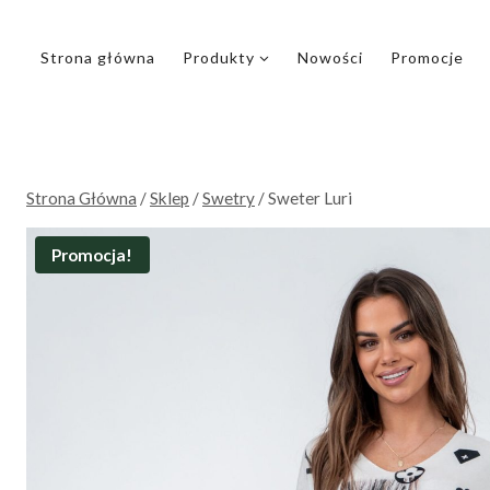
Przejdź
do
Strona główna
Produkty
Nowości
Promocje
treści
Strona Główna
/
Sklep
/
Swetry
/
Sweter Luri
Promocja!