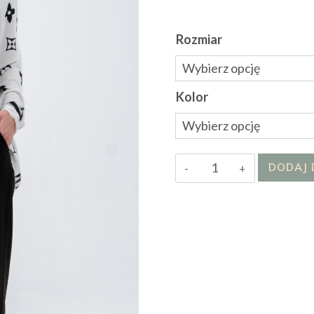
Rozmiar
Kolor
ilość
DODAJ 
Sweter
Luri