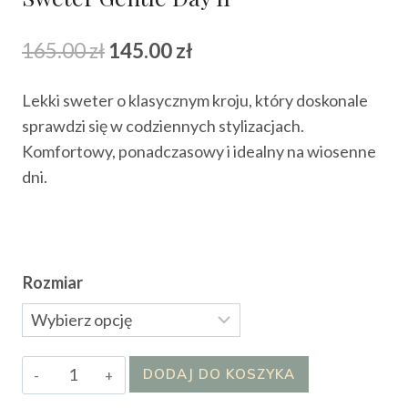
Pierwotna
Aktualna
165.00
zł
145.00
zł
cena
cena
Lekki sweter o klasycznym kroju, który doskonale
wynosiła:
wynosi:
sprawdzi się w codziennych stylizacjach.
165.00 zł.
145.00 zł.
Komfortowy, ponadczasowy i idealny na wiosenne
dni.
Rozmiar
ilość
DODAJ DO KOSZYKA
Sweter