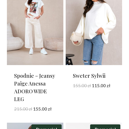
Spodnie – Jeansy
Sweter Sylwii
Paige Anessa
Pierwotna
Aktualna
155.00
zł
115.00
zł
ADORO WIDE
cena
cena
LEG
wynosiła:
wynosi:
155.00 zł.
115.00 zł.
Pierwotna
Aktualna
215.00
zł
155.00
zł
cena
cena
wynosiła:
wynosi: