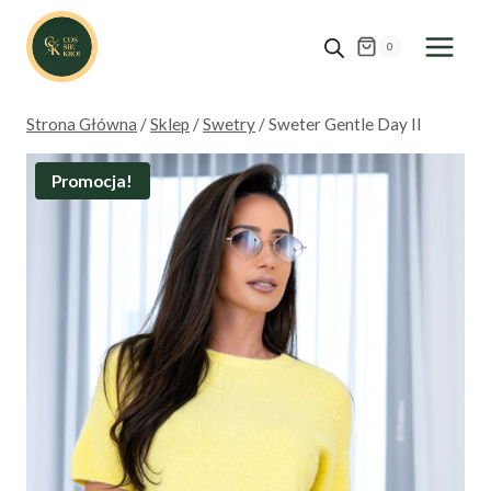
Przejdź
do
0
treści
Strona Główna
/
Sklep
/
Swetry
/
Sweter Gentle Day II
Promocja!