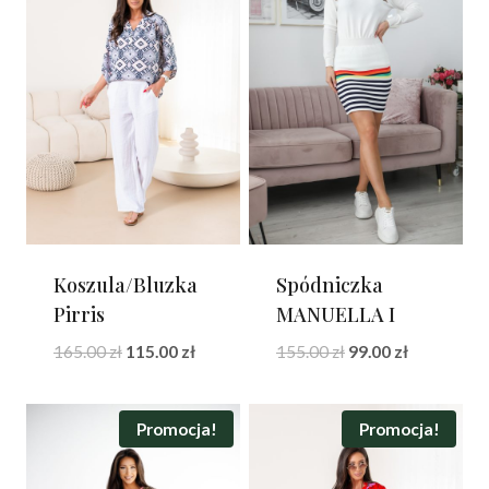
Koszula/Bluzka
Spódniczka
Pirris
MANUELLA I
Pierwotna
Aktualna
Pierwotna
Aktualna
165.00
zł
115.00
zł
155.00
zł
99.00
zł
cena
cena
cena
cena
wynosiła:
wynosi:
wynosiła:
wynosi:
165.00 zł.
115.00 zł.
155.00 zł.
99.00 zł.
Promocja!
Promocja!