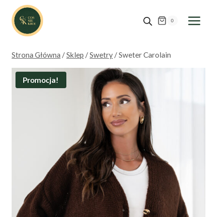
Przejdź
do
0
treści
Strona Główna
/
Sklep
/
Swetry
/
Sweter Carolain
Promocja!