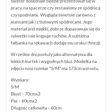
Sweter doskonale będzie prezentował się w
pracy, na spacerze czy zestawiony ze spódnicą
czy spodniami. Wygląda świetnie zarówno z
jeansami jak i z tiulowymi spódnicami. Jego
materiał jest miękki, dobrze dopasowuje się do
sylwetki i nie krępuje ruchów. A subtelna
falbanka na rękawach dodaje mu uroku i finezji.
W rześkie dni posłuży jako alternatywa dla
lekkich kurtek i wygodnych bluz. Modelka na
zdjęciu nosi rozmiar “S/M” ma 173cm wzrostu.
Wymiary:
S/M
Biust – 70cmx2
Pas – 60cmx2
Długość całkowita – 60cm