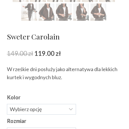
Sweter Carolain
Pierwotna
Aktualna
149.00
zł
119.00
zł
cena
cena
W rześkie dni posłuży jako alternatywa dla lekkich
wynosiła:
wynosi:
kurtek i wygodnych bluz.
149.00 zł.
119.00 zł.
Kolor
Rozmiar