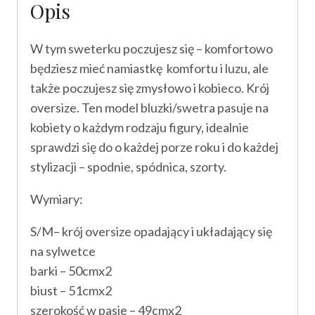
Opis
W tym sweterku poczujesz się – komfortowo
będziesz mieć namiastkę komfortu i luzu, ale
także poczujesz się zmysłowo i kobieco. Krój
oversize. Ten model bluzki/swetra pasuje na
kobiety o każdym rodzaju figury, idealnie
sprawdzi się do o każdej porze roku i do każdej
stylizacji – spodnie, spódnica, szorty.
Wymiary:
S/M– krój oversize opadający i układający się
na sylwetce
barki – 50cmx2
biust – 51cmx2
szerokość w pasie – 49cmx2