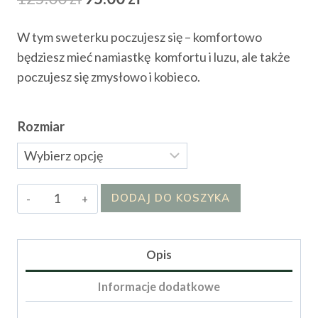
cena
cena
W tym sweterku poczujesz się – komfortowo
wynosiła:
wynosi:
będziesz mieć namiastkę komfortu i luzu, ale także
125.00 zł.
95.00 zł.
poczujesz się zmysłowo i kobieco.
Rozmiar
ilość
DODAJ DO KOSZYKA
Sweter
Bombil
Opis
Informacje dodatkowe