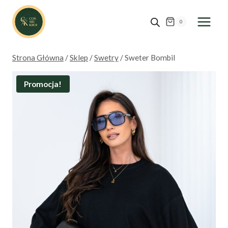
Przejdź
do
0
treści
Strona Główna
/
Sklep
/
Swetry
/
Sweter Bombil
Promocja!