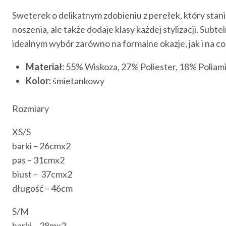
Sweterek o delikatnym zdobieniu z perełek, który stan
noszenia, ale także dodaje klasy każdej stylizacji. Su
idealnym wybór zarówno na formalne okazje, jak i na co
Materiał:
55% Wiskoza, 27% Poliester, 18% Poliam
Kolor:
śmietankowy
Rozmiary
XS/S
barki – 26cmx2
pas – 31cmx2
biust – 37cmx2
długość – 46cm
S/M
barki – 28mx2