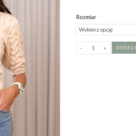
Rozmiar
ilość
DODAJ 
Sweter
Babilon