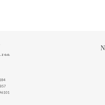
cena
cena
cena
cena
wynosiła:
wynosi:
wynosiła:
wynosi
125.00 zł.
69.00 zł.
230.00 zł.
165.00 
N
 z o.o.
184
857
96101