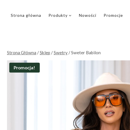
Przejdź
do
Strona główna
Produkty
Nowości
Promocje
treści
Strona Główna
/
Sklep
/
Swetry
/
Sweter Babilon
Promocja!