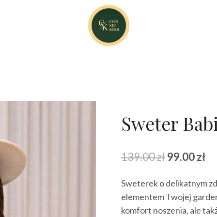
Sweter Bab
Pierwotna
Ak
139.00
zł
99.00
zł
cena
ce
Sweterek o delikatnym zd
wynosiła:
wy
elementem Twojej gardero
139.00 zł.
99
komfort noszenia, ale takż