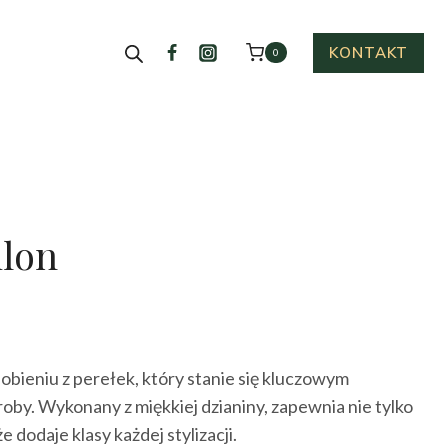
KONTAKT
0
ilon
tualna
na
obieniu z perełek, który stanie się kluczowym
nosi:
by. Wykonany z miękkiej dzianiny, zapewnia nie tylko
.00 zł.
e dodaje klasy każdej stylizacji.