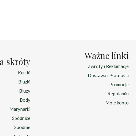
cena
cena
:
wynosiła:
wynosi:
zł.
129.00 zł.
99.00 zł.
Ważne linki
a skróty
Zwroty i Reklamacje
Kurtki
Dostawa i Płatności
Bluzki
Promocje
Bluzy
Regulamin
Body
Moje konto
Marynarki
Spódnice
Spodnie