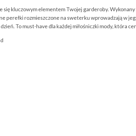
ie się kluczowym elementem Twojej garderoby. Wykonany z 
btelne perełki rozmieszczone na sweterku wprowadzają w jeg
 dzień. To must-have dla każdej miłośniczki mody, która ce
id