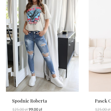
Spodnie Roberta
Pasek 
Pierwotna
Aktualna
125.00
zł
99.00
zł
125.00
zł