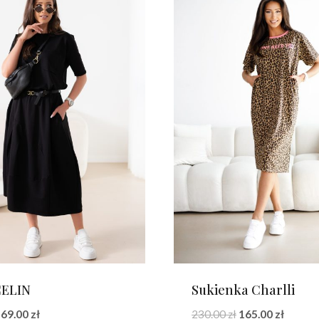
CELIN
Sukienka Charlli
Pierwotna
Aktualna
Pierwotna
Aktual
69.00
zł
230.00
zł
165.00
zł