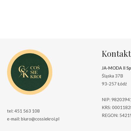
cena
cena
wynosiła:
wynosi:
125.00 zł.
99.00 zł.
Kontakt
JA-MODA II Sp.
Śląska 37B
93-257 Łódź
NIP: 9820394
KRS: 0001182
tel: 451 563 108
REGON: 5421
e-mail: biuro@cossiekroi.pl