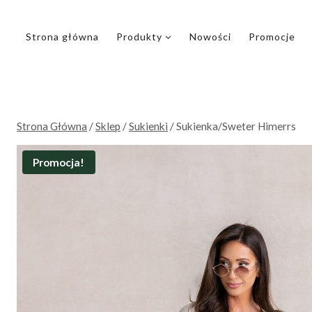
Przejdź
do
Strona główna
Produkty
Nowości
Promocje
treści
Strona Główna
/
Sklep
/
Sukienki
/
Sukienka/Sweter Himerrs
Promocja!