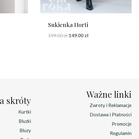
Sukienka Horti
na
Pierwotna
Aktualna
199.00
zł
149.00
zł
cena
cena
:
wynosiła:
wynosi:
zł.
199.00 zł.
149.00 zł.
Ważne linki
a skróty
Zwroty i Reklamacje
Kurtki
Dostawa i Płatności
Bluzki
Promocje
Bluzy
Regulamin