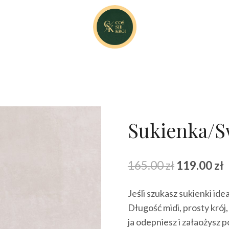
Sukienka/S
Pierwotna
A
165.00
zł
119.00
zł
cena
Jeśli szukasz sukienki i
wynosiła:
w
Długość midi, prosty krój,
165.00 zł.
1
ja odepniesz i załaożysz 