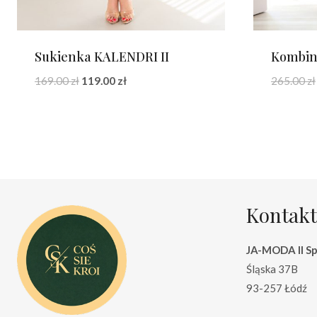
Sukienka KALENDRI II
Kombin
Pierwotna
Aktualna
169.00
zł
119.00
zł
265.00
zł
cena
cena
wynosiła:
wynosi:
169.00 zł.
119.00 zł.
Kontakt
JA-MODA II Sp.
Śląska 37B
93-257 Łódź