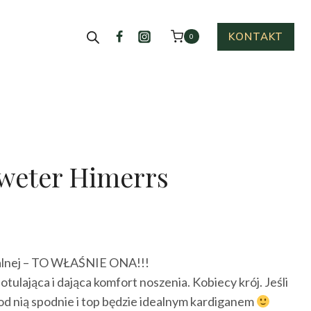
KONTAKT
0
weter Himerrs
ktualna
cena
dealnej – TO WŁAŚNIE ONA!!!
ynosi:
 otulająca i dająca komfort noszenia. Kobiecy krój. Jeśli
19.00 zł.
pod nią spodnie i top będzie idealnym kardiganem