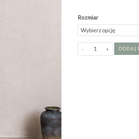
Rozmiar
ilość
DODAJ 
Sukienka/Sweter
Himerrs