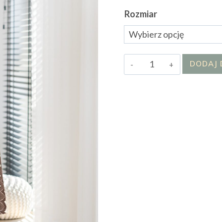
Rozmiar
ilość
DODAJ 
Sukienka
Susanna