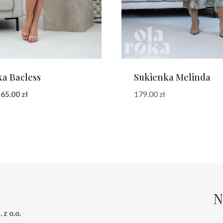
a Bacless
Sukienka Melinda
Pierwotna
Aktualna
65.00
zł
179.00
zł
cena
cena
wynosiła:
wynosi:
145.00 zł.
65.00 zł.
N
 z o.o.