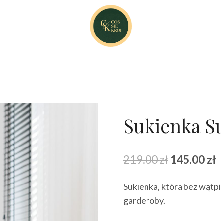
Sukienka S
Pierwotna
A
219.00
zł
145.00
zł
cena
Sukienka, która bez wątp
wynosiła:
w
garderoby.
219.00 zł.
1