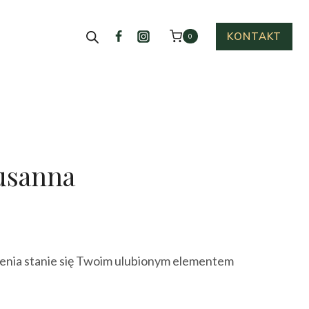
KONTAKT
0
usanna
ktualna
cena
ienia stanie się Twoim ulubionym elementem
ynosi:
45.00 zł.