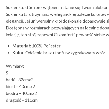
Sukienka, która bez wątpienia stanie się Twoim ulubio
Sukienka ta, utrzymana w eleganckiej palecie kolorów
elegancji. Jej uniwersalny krój doskonale dopasowuje się
Dostępna w rozmiarach pozwalających na idealne dopasow
kolację, ten strój zapewni Ci komfort i pewność siebie w
Materiał:
100% Poliester
Kolor:
Odcienie brązu i beżu w zygzakowaty wzór
Wymiary:
S
barki –32cmx2
biust – 43cm x2
biodra – 40cmx2
długość – 111cm