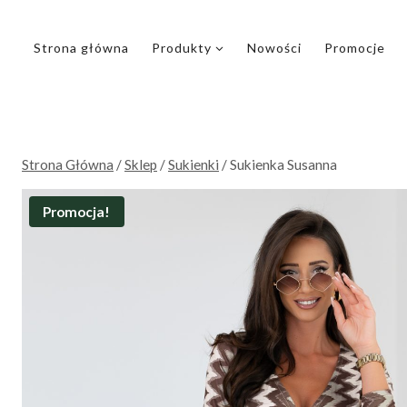
Przejdź
do
Strona główna
Produkty
Nowości
Promocje
treści
Strona Główna
/
Sklep
/
Sukienki
/
Sukienka Susanna
Promocja!