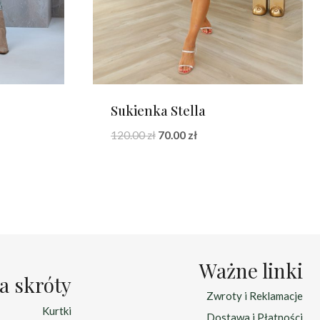
Sukienka Stella
Pierwotna
Aktualna
120.00
zł
70.00
zł
cena
cena
wynosiła:
wynosi:
120.00 zł.
70.00 zł.
Ważne linki
a skróty
Zwroty i Reklamacje
Kurtki
Dostawa i Płatności