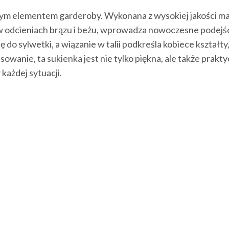
nym elementem garderoby. Wykonana z wysokiej jakości mat
 w odcieniach brązu i beżu, wprowadza nowoczesne podejśc
 do sylwetki, a wiązanie w talii podkreśla kobiece kształty,
anie, ta sukienka jest nie tylko piękna, ale także prakty
 każdej sytuacji.